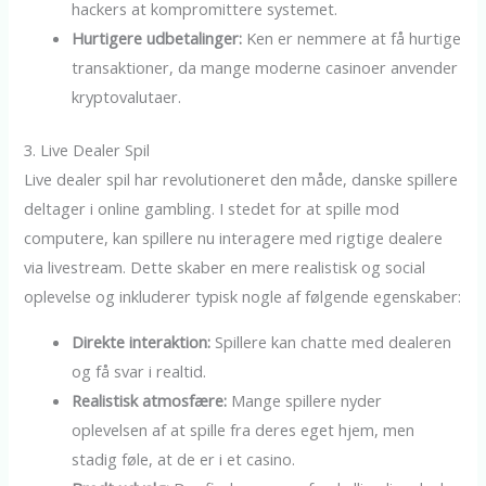
hackers at kompromittere systemet.
Hurtigere udbetalinger:
Ken er nemmere at få hurtige
transaktioner, da mange moderne casinoer anvender
kryptovalutaer.
3. Live Dealer Spil
Live dealer spil har revolutioneret den måde, danske spillere
deltager i online gambling. I stedet for at spille mod
computere, kan spillere nu interagere med rigtige dealere
via livestream. Dette skaber en mere realistisk og social
oplevelse og inkluderer typisk nogle af følgende egenskaber:
Direkte interaktion:
Spillere kan chatte med dealeren
og få svar i realtid.
Realistisk atmosfære:
Mange spillere nyder
oplevelsen af at spille fra deres eget hjem, men
stadig føle, at de er i et casino.