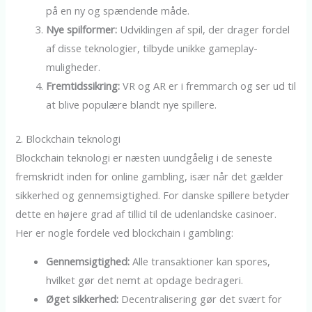
på en ny og spændende måde.
Nye spilformer:
Udviklingen af spil, der drager fordel
af disse teknologier, tilbyde unikke gameplay-
muligheder.
Fremtidssikring:
VR og AR er i fremmarch og ser ud til
at blive populære blandt nye spillere.
2. Blockchain teknologi
Blockchain teknologi er næsten uundgåelig i de seneste
fremskridt inden for online gambling, især når det gælder
sikkerhed og gennemsigtighed. For danske spillere betyder
dette en højere grad af tillid til de udenlandske casinoer.
Her er nogle fordele ved blockchain i gambling:
Gennemsigtighed:
Alle transaktioner kan spores,
hvilket gør det nemt at opdage bedrageri.
Øget sikkerhed:
Decentralisering gør det svært for