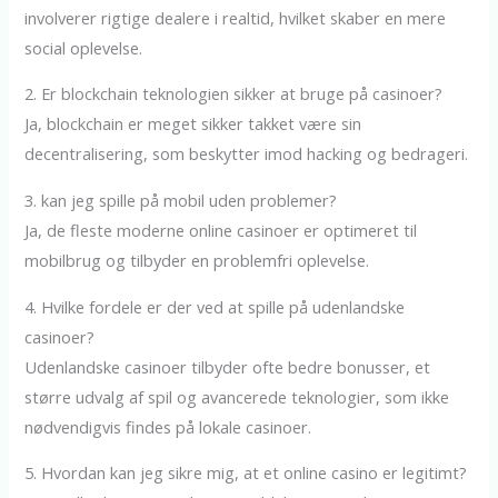
involverer rigtige dealere i realtid, hvilket skaber en mere
social oplevelse.
2. Er blockchain teknologien sikker at bruge på casinoer?
Ja, blockchain er meget sikker takket være sin
decentralisering, som beskytter imod hacking og bedrageri.
3. kan jeg spille på mobil uden problemer?
Ja, de fleste moderne online casinoer er optimeret til
mobilbrug og tilbyder en problemfri oplevelse.
4. Hvilke fordele er der ved at spille på udenlandske
casinoer?
Udenlandske casinoer tilbyder ofte bedre bonusser, et
større udvalg af spil og avancerede teknologier, som ikke
nødvendigvis findes på lokale casinoer.
5. Hvordan kan jeg sikre mig, at et online casino er legitimt?