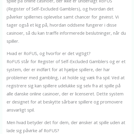
spille på online casinoer, der ikke er underlagt RoFUS
(Register of Self-Excluded Gamblers), og hvordan det
påvirker spillernes oplevelse samt chancer for gevinst. Vi
tager også et kig på, hvordan oddsene fungerer i disse
casinoer, så du kan træffe informerede beslutninger, når du
spiller.
Hvad er RoFUS, og hvorfor er det vigtigt?
RoFUS står for Register of Self-Excluded Gamblers og er et
system, der er indført for at hjælpe spillere, der har
problemer med gambling, i at holde sig væk fra spil. Ved at
registrere sig kan spillere udelukke sig selv fra at spille på
alle danske online casinoer, der er licenseret. Dette system
er designet for at beskytte sårbare spillere og promovere
ansvarligt spil.
Men hvad betyder det for dem, der ønsker at spille uden at
lade sig påvirke af RoFUS?