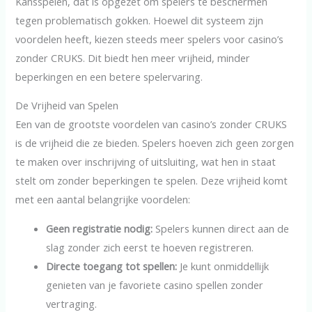
Kansspelen, dat is opgezet om spelers te beschermen
tegen problematisch gokken. Hoewel dit systeem zijn
voordelen heeft, kiezen steeds meer spelers voor casino’s
zonder CRUKS. Dit biedt hen meer vrijheid, minder
beperkingen en een betere spelervaring.
De Vrijheid van Spelen
Een van de grootste voordelen van casino’s zonder CRUKS
is de vrijheid die ze bieden. Spelers hoeven zich geen zorgen
te maken over inschrijving of uitsluiting, wat hen in staat
stelt om zonder beperkingen te spelen. Deze vrijheid komt
met een aantal belangrijke voordelen:
Geen registratie nodig:
Spelers kunnen direct aan de
slag zonder zich eerst te hoeven registreren.
Directe toegang tot spellen:
Je kunt onmiddellijk
genieten van je favoriete casino spellen zonder
vertraging.