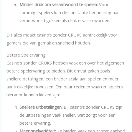
Minder druk om verantwoord te spelen:
Voor
sommige spelers kan de constante herinnering aan
verantwoord gokken als druk ervaren worden.
Dit alles maakt casino’s zonder CRUKS aantrekkelijk voor
gamers die van gemak en snelheid houden.
Betere Spelervaring
Casino’s zonder CRUKS hebben vaak een over het algemeen
betere spelervaring te bieden. Dit omvat zaken zoals
snellere betalingen, een breder scala aan spellen en meer
aantrekkelijke bonussen. Een paar redenen waarom spelers
hiervoor kunnen kiezen zijn:
Snellere uitbetalingen:
Bij casino’s zonder CRUKS zijn
de uitbetalingen vaak sneller, wat zorgt voor een
betere ervaring.
Meer spelvariëteit:
Ze bieden vaak een groter aanbod