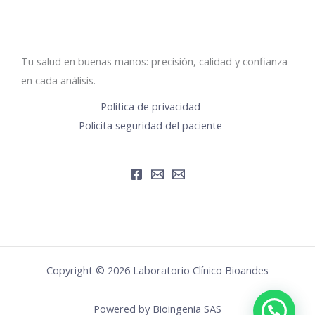
Tu salud en buenas manos: precisión, calidad y confianza
en cada análisis.
Política de privacidad
Policita seguridad del paciente
Copyright © 2026 Laboratorio Clínico Bioandes
Powered by Bioingenia SAS