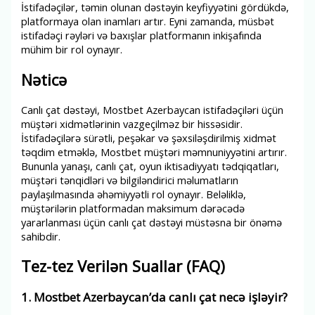
İstifadəçilər, təmin olunan dəstəyin keyfiyyətini gördükdə,
platformaya olan inamları artır. Eyni zamanda, müsbət
istifadəçi rəyləri və baxışlar platformanın inkişafında
mühim bir rol oynayır.
Nəticə
Canlı çat dəstəyi, Mostbet Azerbaycan istifadəçiləri üçün
müştəri xidmətlərinin vazgeçilməz bir hissəsidir.
İstifadəçilərə sürətli, peşəkar və şəxsiləşdirilmiş xidmət
təqdim etməklə, Mostbet müştəri məmnuniyyətini artırır.
Bununla yanaşı, canlı çat, oyun iktisadiyyatı tədqiqatları,
müştəri tənqidləri və bilgiləndirici məlumatların
paylaşılmasında əhəmiyyətli rol oynayır. Beləliklə,
müştərilərin platformadan maksimum dərəcədə
yararlanması üçün canlı çat dəstəyi müstəsna bir önəmə
sahibdir.
Tez-tez Verilən Suallar (FAQ)
1. Mostbet Azerbaycan’da canlı çat necə işləyir?