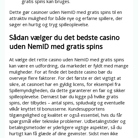
gratis spins kan bruges.
Dette gør casinoer uden NemID med gratis spins til en
attraktiv mulighed for både nye og erfarne spillere, der
søger en hurtig og tryg spilleoplevelse.
Sådan vælger du det bedste casino
uden NemID med gratis spins
At vælge det rette casino uden NemID med gratis spins
kan være en udfordring, da markedet er fyldt med mange
muligheder. For at finde det bedste casino bør du
overveje flere faktorer. For det første er det vigtigt at
sikre, at casinoet har en gyldig licens, for eksempel fra
Spillemyndigheden, da dette garanterer en fair og sikker
spilleoplevelse. Dernæst bør du kigge på hvilke gratis
spins, der tilbydes – antal spins, spiludvalg og eventuelle
vilkår knyttet til bonusserne. Kundesupportens
tilgængelighed og kvalitet er også essentiel, hvis du får
spørgsmål eller tekniske problemer. Udbetalingstider og
betalingsmetoder er yderligere vigtige aspekter, så du
hurtigt kan få glæde af dine gevinster. Sidst men ikke