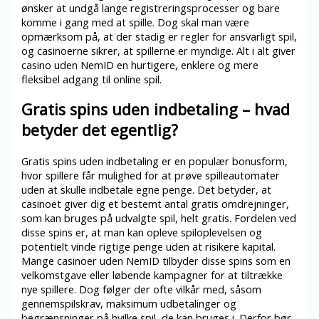
ønsker at undgå lange registreringsprocesser og bare
komme i gang med at spille. Dog skal man være
opmærksom på, at der stadig er regler for ansvarligt spil,
og casinoerne sikrer, at spillerne er myndige. Alt i alt giver
casino uden NemID en hurtigere, enklere og mere
fleksibel adgang til online spil.
Gratis spins uden indbetaling – hvad
betyder det egentlig?
Gratis spins uden indbetaling er en populær bonusform,
hvor spillere får mulighed for at prøve spilleautomater
uden at skulle indbetale egne penge. Det betyder, at
casinoet giver dig et bestemt antal gratis omdrejninger,
som kan bruges på udvalgte spil, helt gratis. Fordelen ved
disse spins er, at man kan opleve spiloplevelsen og
potentielt vinde rigtige penge uden at risikere kapital.
Mange casinoer uden NemID tilbyder disse spins som en
velkomstgave eller løbende kampagner for at tiltrække
nye spillere. Dog følger der ofte vilkår med, såsom
gennemspilskrav, maksimum udbetalinger og
begrænsninger på hvilke spil, de kan bruges i. Derfor bør