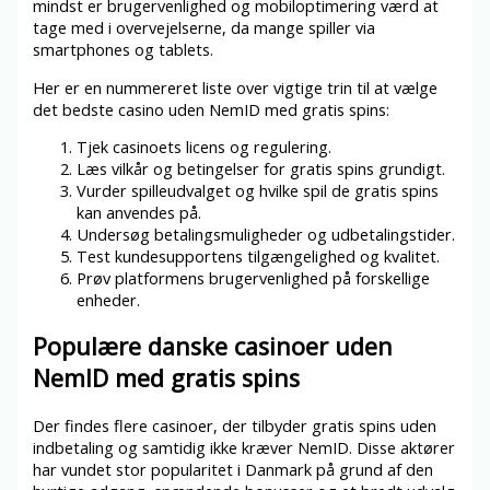
mindst er brugervenlighed og mobiloptimering værd at
tage med i overvejelserne, da mange spiller via
smartphones og tablets.
Her er en nummereret liste over vigtige trin til at vælge
det bedste casino uden NemID med gratis spins:
Tjek casinoets licens og regulering.
Læs vilkår og betingelser for gratis spins grundigt.
Vurder spilleudvalget og hvilke spil de gratis spins
kan anvendes på.
Undersøg betalingsmuligheder og udbetalingstider.
Test kundesupportens tilgængelighed og kvalitet.
Prøv platformens brugervenlighed på forskellige
enheder.
Populære danske casinoer uden
NemID med gratis spins
Der findes flere casinoer, der tilbyder gratis spins uden
indbetaling og samtidig ikke kræver NemID. Disse aktører
har vundet stor popularitet i Danmark på grund af den