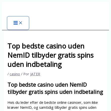
Ir
al
contenido
Top bedste casino uden
NemID tilbyder gratis spins
uden indbetaling
/
casino
/ Por
JATER
Top bedste casino uden NemID
tilbyder gratis spins uden indbetaling
Hvis du leder efter de bedste online casinoer, som ikke
kræver NemID, og samtidig tilbyder gratis spins uden