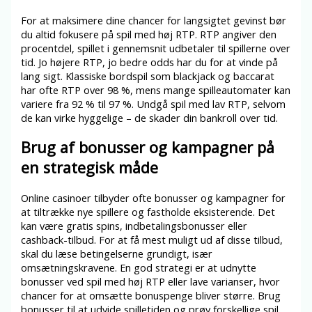
For at maksimere dine chancer for langsigtet gevinst bør
du altid fokusere på spil med høj RTP. RTP angiver den
procentdel, spillet i gennemsnit udbetaler til spillerne over
tid. Jo højere RTP, jo bedre odds har du for at vinde på
lang sigt. Klassiske bordspil som blackjack og baccarat
har ofte RTP over 98 %, mens mange spilleautomater kan
variere fra 92 % til 97 %. Undgå spil med lav RTP, selvom
de kan virke hyggelige – de skader din bankroll over tid.
Brug af bonusser og kampagner på
en strategisk måde
Online casinoer tilbyder ofte bonusser og kampagner for
at tiltrække nye spillere og fastholde eksisterende. Det
kan være gratis spins, indbetalingsbonusser eller
cashback-tilbud. For at få mest muligt ud af disse tilbud,
skal du læse betingelserne grundigt, især
omsætningskravene. En god strategi er at udnytte
bonusser ved spil med høj RTP eller lave varianser, hvor
chancer for at omsætte bonuspenge bliver større. Brug
bonusser til at udvide spilletiden og prøv forskellige spil