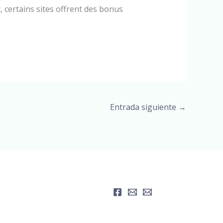
, certains sites offrent des bonus
Entrada siguiente
→