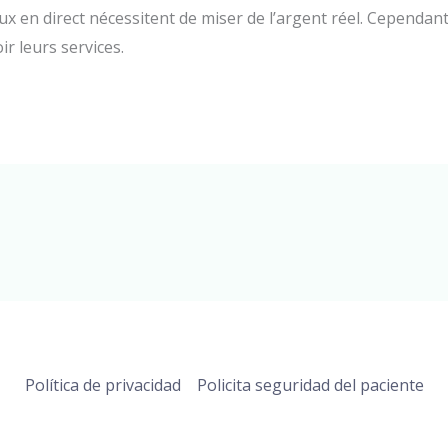
 en direct nécessitent de miser de l’argent réel. Cependant
r leurs services.
Política de privacidad
Policita seguridad del paciente