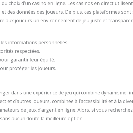
s du choix d’un casino en ligne. Les casinos en direct utilise
ns et des données des joueurs. De plus, ces plateformes son
re aux joueurs un environnement de jeu juste et transparen
 les informations personnelles.
torités respectées.
pour garantir leur équité.
our protéger les joueurs.
longer dans une expérience de jeu qui combine dynamisme, inte
ct et d’autres joueurs, combinée à l’accessibilité et à la dive
 amateurs de jeux d’argent en ligne. Alors, si vous recherch
t sans aucun doute la meilleure option.