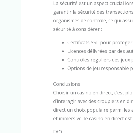
La sécurité est un aspect crucial lor
garantir la sécurité des transactio
organismes de contrôle, ce qui assu
sécurité à considérer :
Certificats SSL pour protéger
Licences délivrées par des au
Contrôles réguliers des jeux 
Options de jeu responsable p
Conclusions
Choisir un casino en direct, c’est p
d’interagir avec des croupiers en dire
direct un choix populaire parmi les
et immersive, le casino en direct es
FAQ