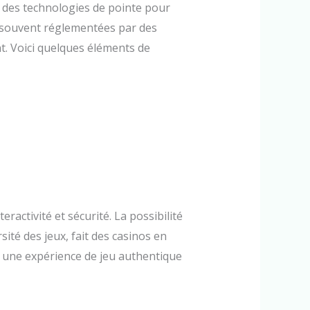
nt des technologies de pointe pour
t souvent réglementées par des
t. Voici quelques éléments de
ractivité et sécurité. La possibilité
rsité des jeux, fait des casinos en
ez une expérience de jeu authentique