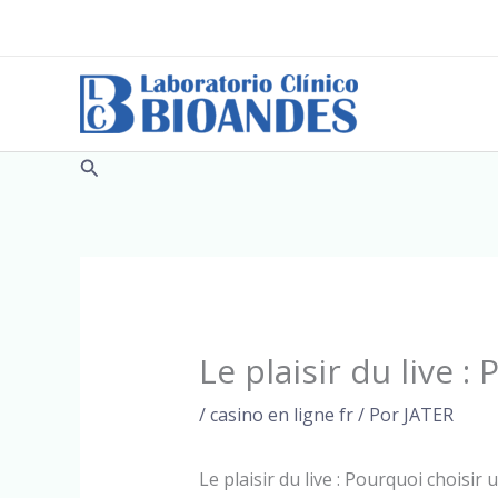
Ir
al
contenido
Buscar
Le plaisir du live :
/
casino en ligne fr
/ Por
JATER
Le plaisir du live : Pourquoi choisir 