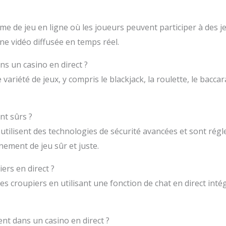
me de jeu en ligne où les joueurs peuvent participer à des j
une vidéo diffusée en temps réel.
ns un casino en direct ?
variété de jeux, y compris le blackjack, la roulette, le bacc
nt sûrs ?
ct utilisent des technologies de sécurité avancées et sont r
nement de jeu sûr et juste.
ers en direct ?
es croupiers en utilisant une fonction de chat en direct intég
ent dans un casino en direct ?