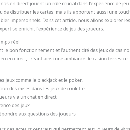
nos en direct jouent un rôle crucial dans l’expérience de jeu
ou de distribuer les cartes, mais ils apportent aussi une to
ler impersonnels. Dans cet article, nous allons explorer les
pertise enrichit l’expérience de jeu des joueurs.
emps réel
 le bon fonctionnement et l’authenticité des jeux de casino e
déo en direct, créant ainsi une ambiance de casino terrestre.
es jeux comme le blackjack et le poker.
tion des mises dans les jeux de roulette.
ueurs via un chat en direct.
rence des jeux.
épondre aux questions des joueurs.
ers des acteurs centraux qui permettent aux joueurs de viv