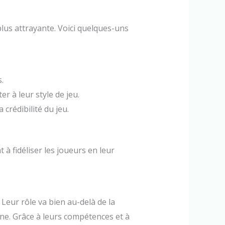
plus attrayante. Voici quelques-uns
.
r à leur style de jeu.
crédibilité du jeu.
à fidéliser les joueurs en leur
 Leur rôle va bien au-delà de la
ine. Grâce à leurs compétences et à