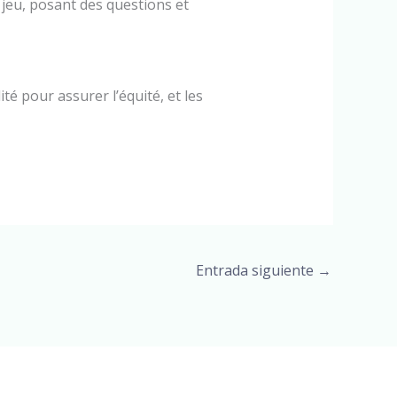
 jeu, posant des questions et
é pour assurer l’équité, et les
Entrada siguiente
→