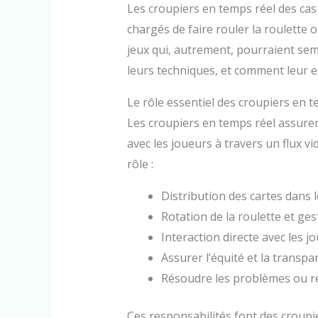
Les croupiers en temps réel des casi
chargés de faire rouler la roulette 
jeux qui, autrement, pourraient semb
leurs techniques, et comment leur ex
Le rôle essentiel des croupiers en t
Les croupiers en temps réel assurent
avec les joueurs à travers un flux vi
rôle :
Distribution des cartes dans l
Rotation de la roulette et ges
Interaction directe avec les jo
Assurer l’équité et la transpa
Résoudre les problèmes ou r
Ces responsabilités font des croupi