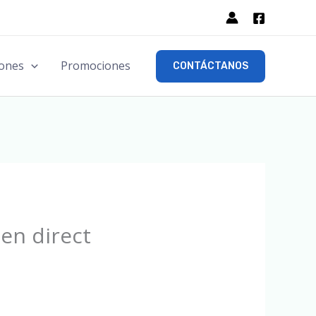
ones
Promociones
CONTÁCTANOS
en direct