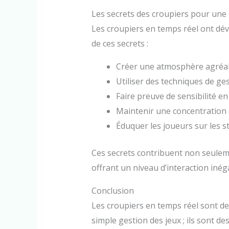
Les secrets des croupiers pour une 
Les croupiers en temps réel ont dév
de ces secrets :
Créer une atmosphère agréab
Utiliser des techniques de ge
Faire preuve de sensibilité en
Maintenir une concentration co
Éduquer les joueurs sur les s
Ces secrets contribuent non seuleme
offrant un niveau d’interaction iné
Conclusion
Les croupiers en temps réel sont des 
simple gestion des jeux ; ils sont d