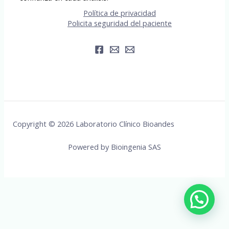
Política de privacidad
Policita seguridad del paciente
Copyright © 2026 Laboratorio Clínico Bioandes
Powered by Bioingenia SAS