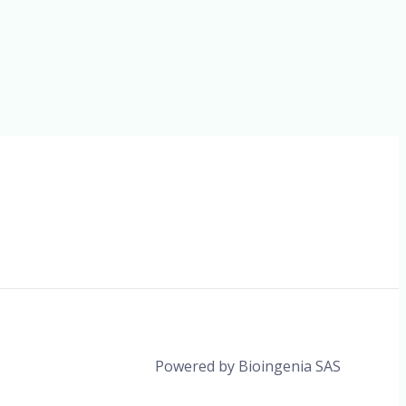
Powered by Bioingenia SAS