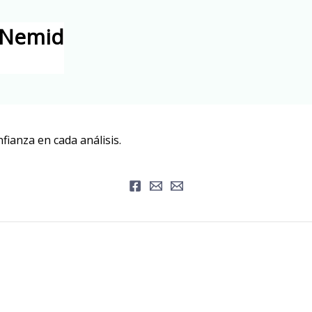
n Nemid
fianza en cada análisis.