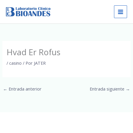
Ir
al
contenido
Hvad Er Rofus
/
casino
/ Por
JATER
←
Entrada anterior
Entrada siguiente
→