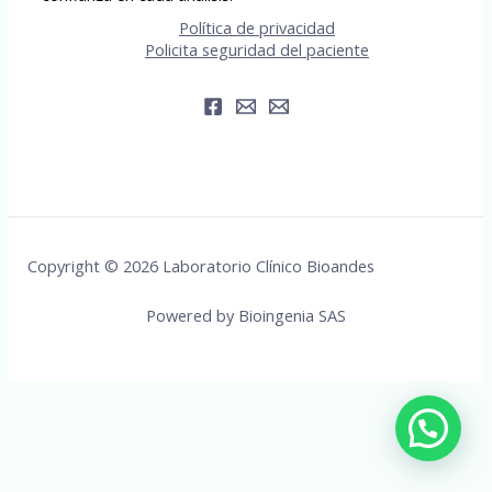
Política de privacidad
Policita seguridad del paciente
Copyright © 2026 Laboratorio Clínico Bioandes
Powered by Bioingenia SAS