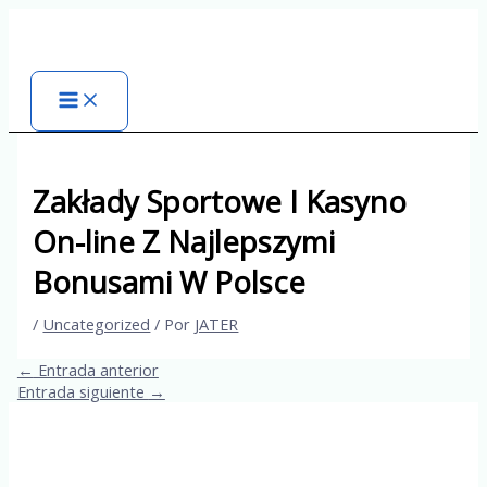
Ir
al
contenido
Zakłady Sportowe I Kasyno
On-line Z Najlepszymi
Bonusami W Polsce
/
Uncategorized
/ Por
JATER
←
Entrada anterior
Entrada siguiente
→