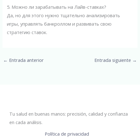
5. Можно ли зарабатывать на Лайв-ставках?
Да, но для этого нужно тщательно анализировать
игры, управлять банкроллом и развивать свою
стратегию ставок.
←
Entrada anterior
Entrada siguiente
→
Tu salud en buenas manos: precisión, calidad y confianza
en cada análisis.
Política de privacidad