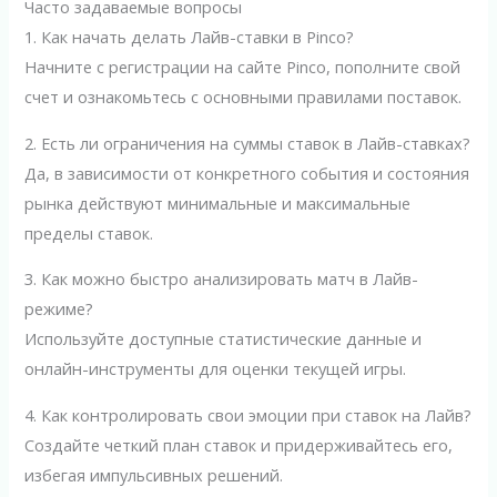
Часто задаваемые вопросы
1. Как начать делать Лайв-ставки в Pinco?
Начните с регистрации на сайте Pinco, пополните свой
счет и ознакомьтесь с основными правилами поставок.
2. Есть ли ограничения на суммы ставок в Лайв-ставках?
Да, в зависимости от конкретного события и состояния
рынка действуют минимальные и максимальные
пределы ставок.
3. Как можно быстро анализировать матч в Лайв-
режиме?
Используйте доступные статистические данные и
онлайн-инструменты для оценки текущей игры.
4. Как контролировать свои эмоции при ставок на Лайв?
Создайте четкий план ставок и придерживайтесь его,
избегая импульсивных решений.