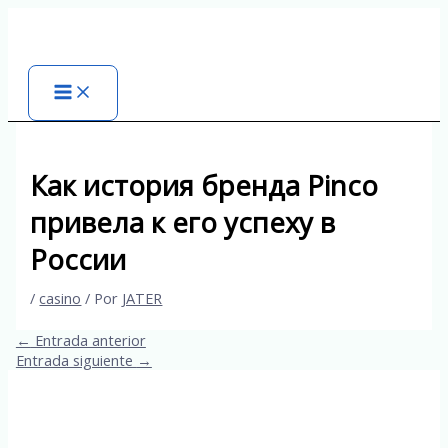
Ir
al
contenido
Как история бренда Pinco
привела к его успеху в
России
/
casino
/ Por
JATER
←
Entrada anterior
Entrada siguiente
→