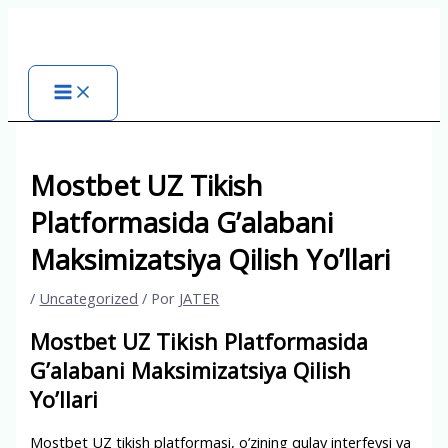
Ir
al
contenido
Mostbet UZ Tikish
Platformasida G’alabani
Maksimizatsiya Qilish Yo’llari
/
Uncategorized
/ Por
JATER
Mostbet UZ Tikish Platformasida
G’alabani Maksimizatsiya Qilish
Yo’llari
Mostbet UZ tikish platformasi, o’zining qulay interfeysi va