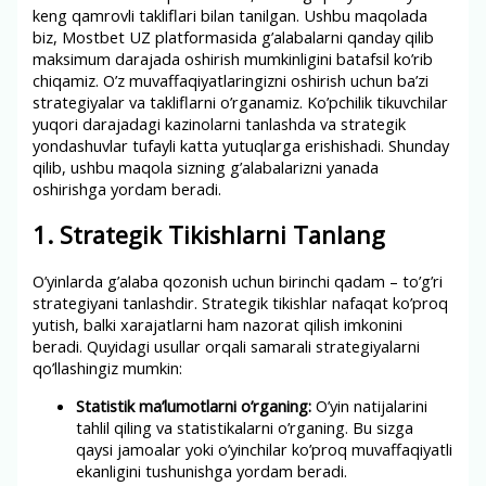
keng qamrovli takliflari bilan tanilgan. Ushbu maqolada
biz, Mostbet UZ platformasida g’alabalarni qanday qilib
maksimum darajada oshirish mumkinligini batafsil ko’rib
chiqamiz. O’z muvaffaqiyatlaringizni oshirish uchun ba’zi
strategiyalar va takliflarni o’rganamiz. Ko’pchilik tikuvchilar
yuqori darajadagi kazinolarni tanlashda va strategik
yondashuvlar tufayli katta yutuqlarga erishishadi. Shunday
qilib, ushbu maqola sizning g’alabalarizni yanada
oshirishga yordam beradi.
1. Strategik Tikishlarni Tanlang
O’yinlarda g’alaba qozonish uchun birinchi qadam – to’g’ri
strategiyani tanlashdir. Strategik tikishlar nafaqat ko’proq
yutish, balki xarajatlarni ham nazorat qilish imkonini
beradi. Quyidagi usullar orqali samarali strategiyalarni
qo’llashingiz mumkin:
Statistik ma’lumotlarni o’rganing:
O’yin natijalarini
tahlil qiling va statistikalarni o’rganing. Bu sizga
qaysi jamoalar yoki o’yinchilar ko’proq muvaffaqiyatli
ekanligini tushunishga yordam beradi.