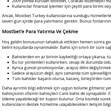
2009 yılında kurulan Mostbet, Curacao düzenleyici maka
Kullanıcılar finansal işlemler için çeşitli para birimi s
Ancak, Mostbet Turkey kullanıcılarına sunduğu hizmetlerle
seven gün içinde para yatırmanız gerekir. Bonus fonlarını
Mostbet’e Para Yatırma Ve Çekme
Hoş geldin bonusunun tahakkuk ettikten hemen sonra geri 
belirli koşullarda oynanmalıdır. Bahis için sınırlı bir süre 
Bahislerden en az birinin kaybettiği ortaya çıkarsa, 
Bu tür yöntemleri kullanırken, cevap ilk durumda oldu
Ayrıca güncel promosyonlar, arayüz dilini değiştirmek
Sadece arayüzün değil, aynı zamanda tüm işlevselliğin
Tüm bahisler başarılı olursa, kazanç, birleştirilen tüm
Daha ayrıntılı bilgi edinmek için uygun bölüme gitmeniz y
bahisçisinin ofisinin bahisçileri Canlı bahis de oynayabilir. 
ödeme yapabileceği bir kupon bulunur. Orta kısımda sürekli
kullanıcıların destek hizmetine ulaşabilecekleri iletişim bilgi