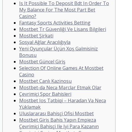
Is It Possible To Deposit Bdt In Order To
My Balance For The Most Part Bet
Casino?
Fantasy Sports Activities Betting
Mostbet Tr Güvenliği Ve Lisans Bilgileri
Mostbet Şirkəti
Sosyal Ağlar Aracılığıyla
Yeni Oyunçular Üçün Xoş Gəlmisiniz
Bonusu
Mostbet Güncel Giriş
Selection Of Online Games At Mostbet
Casino
Mostbet Canlı Kazinosu
Mostbet-də Necə Mərclər Etmək Olar
Çevrimiçi Spor Bahisleri
Mostbet Ios Tətbiqi – Haradan Və Necə
Yükləmək
Uluslararası Bahisçi Ofisi Mostbet
Mostbet Giriş Bahis Yapın Empieza
Çevrimiçi Bahisçi Ile Iyi Para Kazanın