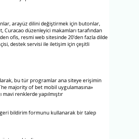
lar, arayüz dilini değiştirmek için butonlar,
t, Curacao düzenleyici makamları tarafından
eden ofis, resmi web sitesinde 20’den fazla dilde
, destek servisi ile iletişim için çeşitli
olarak, bu tür programlar ana siteye erişimin
i The majority of bet mobil uygulamasına»
ı mavi renklerde yapılmıştır
 geri bildirim formunu kullanarak bir talep