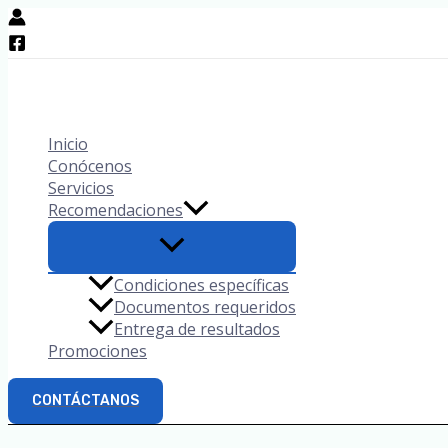
Ir
al
contenido
Inicio
Conócenos
Servicios
Recomendaciones
Condiciones específicas
Documentos requeridos
Entrega de resultados
Promociones
CONTÁCTANOS
Buscar