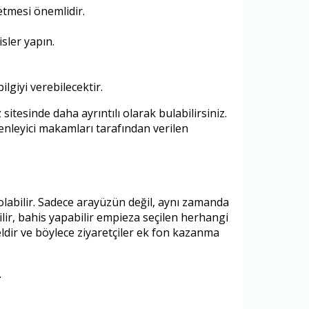
 etmesi önemlidir.
sler yapın.
lgiyi verebilecektir.
itesinde daha ayrıntılı olarak bulabilirsiniz.
enleyici makamları tarafından verilen
 olabilir. Sadece arayüzün değil, aynı zamanda
bilir, bahis yapabilir empieza seçilen herhangi
ldir ve böylece ziyaretçiler ek fon kazanma
.