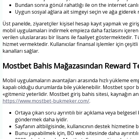
Bundan sonra gönül rahatlığı ile on the internet canlı 
Uygun sosyal ağlara ait simgeyi seçin ve ağa giderek 
Üst panelde, ziyaretçiler kişisel hesap kayıt yapmak ve giri
mobil uygulamaları indirmek empieza daha fazlasını içeren
verilen uluslararası bir lisans ile faaliyet göstermektedir.
hizmet vermektedir. Kullanıcılar finansal işlemler için çeşitli
kanalları sağlar.
Mostbet Bahis Mağazasından Reward Tek
Mobil uygulamaların avantajları arasında hızlı yükleme empie
kapalı olduğu durumlarda bile yüklenebilir. Mostbet spor ba
«gitmeniz yeterlidir. Mostbet giriş bahis sitesi, kaynağın a
https://www.mostbet-bukmeker.com/
.
Ortaya çıkan soru ayrıntılı bir açıklama veya belgesel
göndermek daha iyidir.
Sayfanın altbilgisinde, kullanıcının destek hizmetine b
Bunu yapabilmek için, BO web sitesinde daha ayrıntılı 