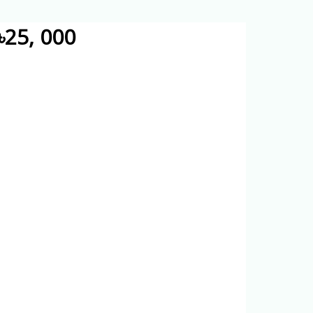
৳25, 000