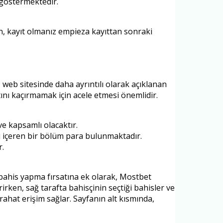
 göstermektedir.
, kayıt olmanız empieza kayıttan sonraki
eb sitesinde daha ayrıntılı olarak açıklanan
atını kaçırmamak için acele etmesi önemlidir.
e kapsamlı olacaktır.
ı içeren bir bölüm para bulunmaktadır.
r.
bahis yapma fırsatına ek olarak, Mostbet
erirken, sağ tarafta bahisçinin seçtiği bahisler ve
ahat erişim sağlar. Sayfanın alt kısmında,