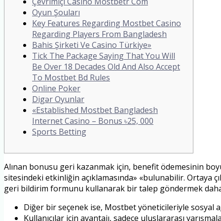
Çevrimiçi Casino Mostbetr Com
Oyun Şouları
Key Features Regarding Mostbet Casino
Regarding Players From Bangladesh
Bahis Şirketi Ve Casino Türkiye»
Tick The Package Saying That You Will
Be Over 18 Decades Old And Also Accept
To Mostbet Bd Rules
Online Poker
Digər Oyunlar
«Established Mostbet Bangladesh
Internet Casino – Bonus ৳25, 000
Sports Betting
Alınan bonusu geri kazanmak için, benefit ödemesinin boy
sitesindeki etkinliğin açıklamasında» «bulunabilir. Ortaya ç
geri bildirim formunu kullanarak bir talep göndermek daha 
Diğer bir seçenek ise, Mostbet yöneticileriyle sosyal a
Kullanıcılar için avantajı, sadece uluslararası yarışma