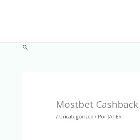
Ir
al
contenido
Buscar
Mostbet Cashback Na
/
Uncategorized
/ Por
JATER