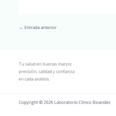
←
Entrada anterior
Tu salud en buenas manos:
precisión, calidad y confianza
en cada análisis.
Copyright © 2026 Laboratorio Clínico Bioandes