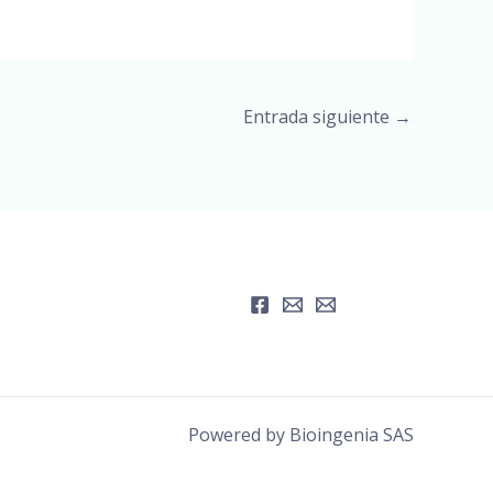
Entrada siguiente
→
Powered by Bioingenia SAS