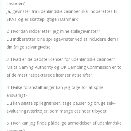
casinoer?
Ja, gevinster fra udenlandske casinoer skal indberettes til
SKAT og er skattepligtige i Danmark.
2. Hvordan indberetter jeg mine spillegevinster?
Du indberetter dine spillegevinster ved at inkludere dem i
din årlige selvangivelse.
3. Hvad er de bedste licenser for udenlandske casinoer?
Malta Gaming Authority og UK Gambling Commission er to
af de mest respekterede licenser at se efter.
4. Hvilke foranstaltninger kan jeg tage for at spille
ansvarligt?
Du kan sætte spillegrænser, tage pauser og bruge selv-
evalueringsværktøjer, som mange casinoer tilbyder.
5. Hvor kan jeg finde pålidelige anmeldelser af udenlandske
casinoer?