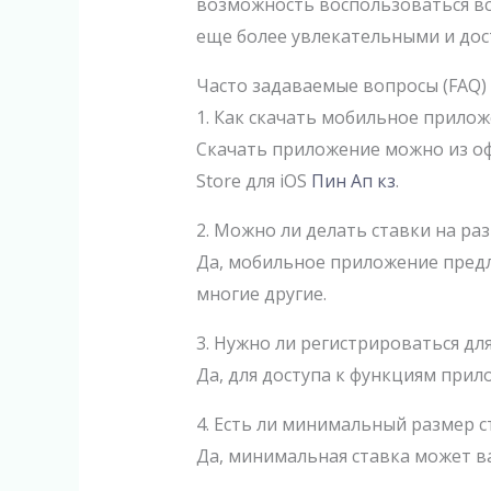
возможность воспользоваться вс
еще более увлекательными и дос
Часто задаваемые вопросы (FAQ)
1. Как скачать мобильное прилож
Скачать приложение можно из оф
Store для iOS
Пин Ап кз
.
2. Можно ли делать ставки на ра
Да, мобильное приложение предла
многие другие.
3. Нужно ли регистрироваться д
Да, для доступа к функциям при
4. Есть ли минимальный размер с
Да, минимальная ставка может ва