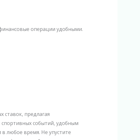
т финансовые операции удобными.
х ставок, предлагая
 спортивных событий, удобным
в любое время. Не упустите