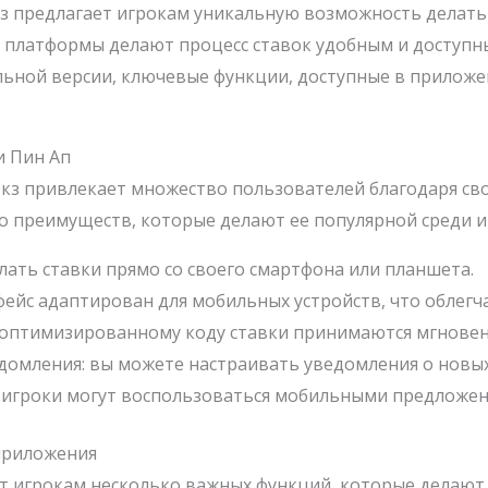
кз предлагает игрокам уникальную возможность делать 
й платформы делают процесс ставок удобным и доступн
ной версии, ключевые функции, доступные в приложен
 Пин Ап
 кз привлекает множество пользователей благодаря сво
о преимуществ, которые делают ее популярной среди и
лать ставки прямо со своего смартфона или планшета.
ейс адаптирован для мобильных устройств, что облегч
я оптимизированному коду ставки принимаются мгновен
омления: вы можете настраивать уведомления о новых 
: игроки могут воспользоваться мобильными предложен
приложения
т игрокам несколько важных функций, которые делают 