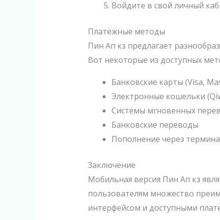
Войдите в свой личный каб
Платежные методы
Пин Ап кз предлагает разнообра
Вот некоторые из доступных мет
Банковские карты (Visa, Ma
Электронные кошельки (Qi
Системы мгновенных перев
Банковские переводы
Пополнение через термин
Заключение
Мобильная версия Пин Ап кз явл
пользователям множество преим
интерфейсом и доступными плате