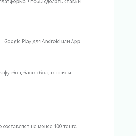
латформа, чтобы сделать ставки
Google Play для Android или App
 футбол, баскетбол, теннис и
составляет не менее 100 тенге.