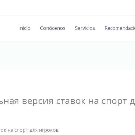
Inicio
Conócenos
Servicios
Recomendaci
ьная версия ставок на спорт 
вок на спорт для игроков