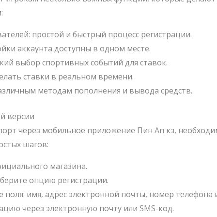
:
ателей: простой и быстрый процесс регистрации.
ойки аккаунта доступны в одном месте.
кий выбор спортивных событий для ставок.
делать ставки в реальном времени.
различным методам пополнения и вывода средств.
й версии
спорт через мобильное приложение Пин Ап кз, необходи
остых шагов:
фициального магазина.
берите опцию регистрации.
 поля: имя, адрес электронной почты, номер телефона 
ацию через электронную почту или SMS-код.