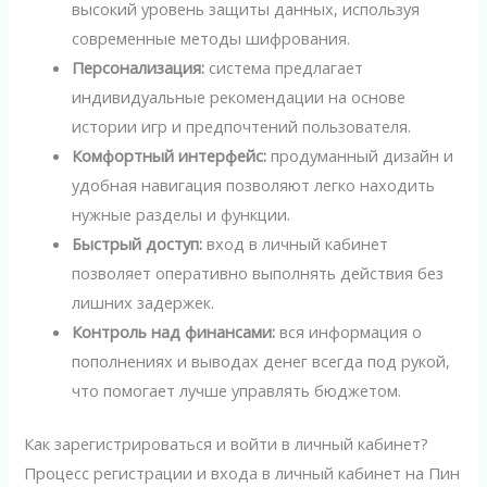
высокий уровень защиты данных, используя
современные методы шифрования.
Персонализация:
система предлагает
индивидуальные рекомендации на основе
истории игр и предпочтений пользователя.
Комфортный интерфейс:
продуманный дизайн и
удобная навигация позволяют легко находить
нужные разделы и функции.
Быстрый доступ:
вход в личный кабинет
позволяет оперативно выполнять действия без
лишних задержек.
Контроль над финансами:
вся информация о
пополнениях и выводах денег всегда под рукой,
что помогает лучше управлять бюджетом.
Как зарегистрироваться и войти в личный кабинет?
Процесс регистрации и входа в личный кабинет на Пин