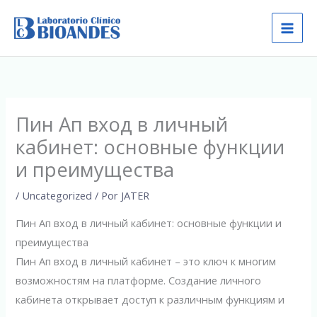
Ir
al
contenido
Пин Ап вход в личный
кабинет: основные функции
и преимущества
/
Uncategorized
/ Por
JATER
Пин Ап вход в личный кабинет: основные функции и
преимущества
Пин Ап вход в личный кабинет – это ключ к многим
возможностям на платформе. Создание личного
кабинета открывает доступ к различным функциям и