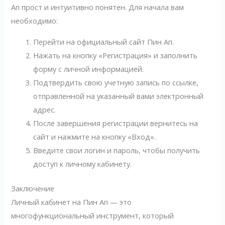
Ап прост и интуитивно понятен. Для начала вам
необходимо:
Перейти на официальный сайт Пин Ап.
Нажать на кнопку «Регистрация» и заполнить
форму с личной информацией.
Подтвердить свою учетную запись по ссылке,
отправленной на указанный вами электронный
адрес.
После завершения регистрации вернитесь на
сайт и нажмите на кнопку «Вход».
Введите свои логин и пароль, чтобы получить
доступ к личному кабинету.
Заключение
Личный кабинет на Пин Ап — это
многофункциональный инструмент, который