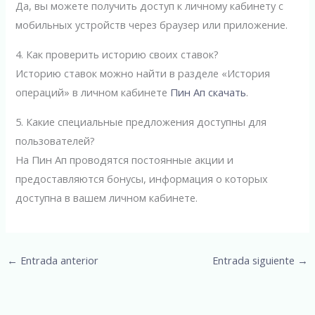
Да, вы можете получить доступ к личному кабинету с
мобильных устройств через браузер или приложение.
4. Как проверить историю своих ставок?
Историю ставок можно найти в разделе «История
операций» в личном кабинете
Пин Ап скачать
.
5. Какие специальные предложения доступны для
пользователей?
На Пин Ап проводятся постоянные акции и
предоставляются бонусы, информация о которых
доступна в вашем личном кабинете.
←
Entrada anterior
Entrada siguiente
→