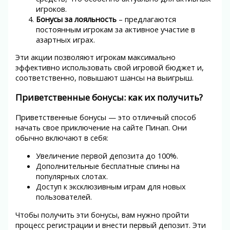
игроков.
Бонусы за лояльность
– предлагаются
постоянным игрокам за активное участие в
азартных играх.
Эти акции позволяют игрокам максимально
эффективно использовать свой игровой бюджет и,
соответственно, повышают шансы на выигрыш.
Приветственные бонусы: как их получить?
Приветственные бонусы — это отличный способ
начать свое приключение на сайте Пинап. Они
обычно включают в себя:
Увеличение первой депозита до 100%.
Дополнительные бесплатные спины на
популярных слотах.
Доступ к эксклюзивным играм для новых
пользователей.
Чтобы получить эти бонусы, вам нужно пройти
процесс регистрации и внести первый депозит. Эти