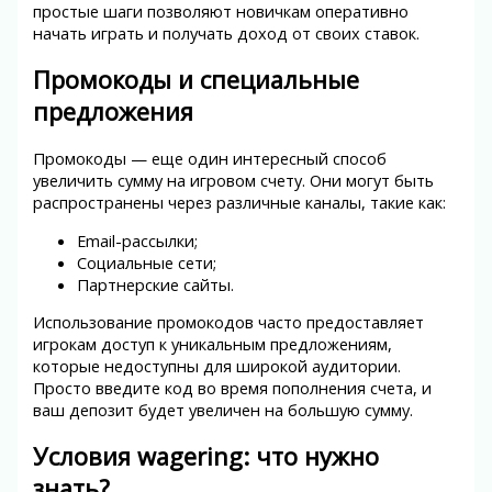
простые шаги позволяют новичкам оперативно
начать играть и получать доход от своих ставок.
Промокоды и специальные
предложения
Промокоды — еще один интересный способ
увеличить сумму на игровом счету. Они могут быть
распространены через различные каналы, такие как:
Email-рассылки;
Социальные сети;
Партнерские сайты.
Использование промокодов часто предоставляет
игрокам доступ к уникальным предложениям,
которые недоступны для широкой аудитории.
Просто введите код во время пополнения счета, и
ваш депозит будет увеличен на большую сумму.
Условия wagering: что нужно
знать?