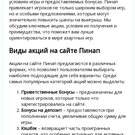
условиях игры и предоставляемых бонусах. Пинап
привлекает игроков не только широким выбором игр,
но и особыми предложениями, которые могут
значительно повысить шансы на выигрыш. Мы
обсудим ключевые акции, условия их получения и
преимущества, что поможет вам лучше
ориентироваться в мире азартных игр.
Виды акций на сайте Пинап
Акции на сайте Пинап предлагаются в различных
формах, что позволяет пользователям выбирать
наиболее подходящие для себя варианты. Среди
самых популярных категорий акций можно выделить:
Приветственные бонусы
– предназначены для
новых игроков, которые только что
зарегистрировались на сайте.
Бонусы на депозит
– предоставляются при
пополнении счета, увеличивая общую сумму для
игры.
Кэшбэк
– возвращает часть проигранных
средств, что особенно актуально для активных