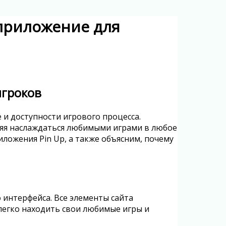
приложение для
игроков
и доступности игрового процесса.
ляя наслаждаться любимыми играми в любое
ложения Pin Up, а также объясним, почему
 интерфейса. Все элементы сайта
легко находить свои любимые игры и