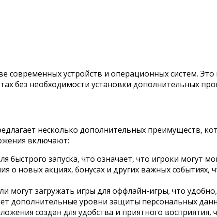
ве современных устройств и операционных систем. Это
етах без необходимости установки дополнительных про
предлагает несколько дополнительных преимуществ, ко
ожения включают:
 быстрого запуска, что означает, что игроки могут мо
 о новых акциях, бонусах и других важных событиях, 
и могут загружать игры для оффлайн-игры, что удобно, е
ет дополнительные уровни защиты персональных данн
ожения создан для удобства и приятного восприятия, 