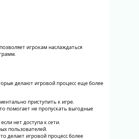
 позволяет игрокам наслаждаться
грамм.
торые делают игровой процесс еще более
ментально приступить к игре.
что помогает не пропускать выгодные
сли нет доступа к сети.
ых пользователей.
что делает игровой процесс более