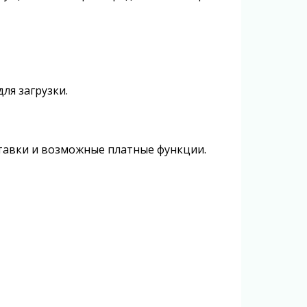
ля загрузки.
ставки и возможные платные функции.