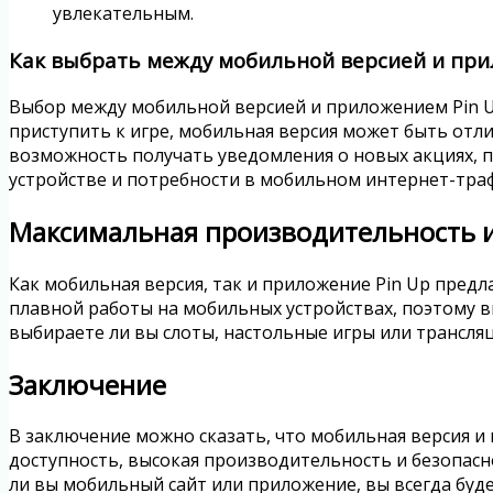
увлекательным.
Как выбрать между мобильной версией и пр
Выбор между мобильной версией и приложением Pin U
приступить к игре, мобильная версия может быть отл
возможность получать уведомления о новых акциях, 
устройстве и потребности в мобильном интернет-тр
Максимальная производительность и
Как мобильная версия, так и приложение Pin Up пред
плавной работы на мобильных устройствах, поэтому в
выбираете ли вы слоты, настольные игры или трансля
Заключение
В заключение можно сказать, что мобильная версия и
доступность, высокая производительность и безопасн
ли вы мобильный сайт или приложение, вы всегда буде