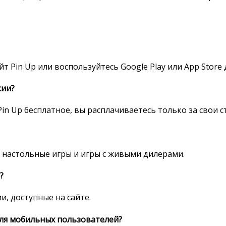
Pin Up или воспользуйтесь Google Play или App Store д
сии?
in Up бесплатное, вы расплачиваетесь только за свои 
 настольные игры и игры с живыми дилерами.
?
и, доступные на сайте.
 для мобильных пользователей?