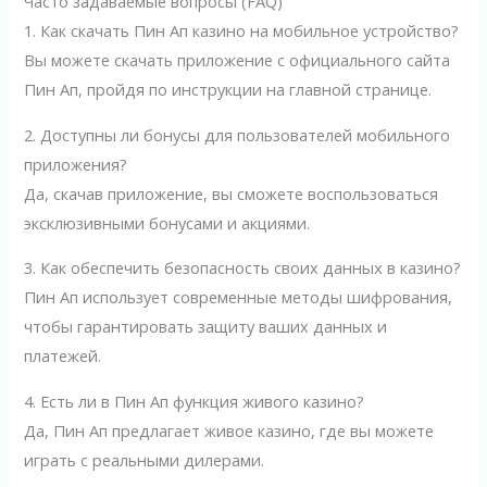
Часто задаваемые вопросы (FAQ)
1. Как скачать Пин Ап казино на мобильное устройство?
Вы можете скачать приложение с официального сайта
Пин Ап, пройдя по инструкции на главной странице.
2. Доступны ли бонусы для пользователей мобильного
приложения?
Да, скачав приложение, вы сможете воспользоваться
эксклюзивными бонусами и акциями.
3. Как обеспечить безопасность своих данных в казино?
Пин Ап использует современные методы шифрования,
чтобы гарантировать защиту ваших данных и
платежей.
4. Есть ли в Пин Ап функция живого казино?
Да, Пин Ап предлагает живое казино, где вы можете
играть с реальными дилерами.