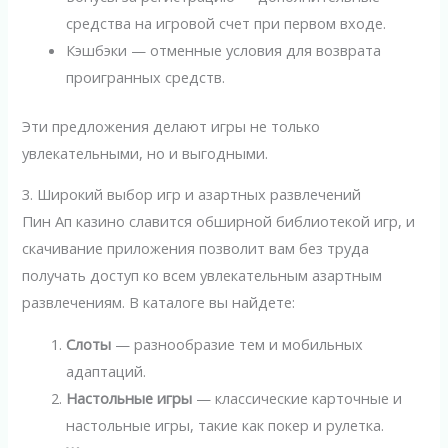
средства на игровой счет при первом входе.
Кэшбэки — отменные условия для возврата
проигранных средств.
Эти предложения делают игры не только
увлекательными, но и выгодными.
3. Широкий выбор игр и азартных развлечений
Пин Ап казино славится обширной библиотекой игр, и
скачивание приложения позволит вам без труда
получать доступ ко всем увлекательным азартным
развлечениям. В каталоге вы найдете:
Слоты
— разнообразие тем и мобильных
адаптаций.
Настольные игры
— классические карточные и
настольные игры, такие как покер и рулетка.