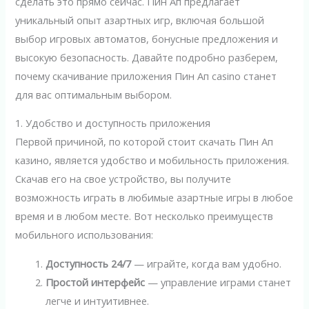
сделать это прямо сейчас. Пин Ап предлагает
уникальный опыт азартных игр, включая большой
выбор игровых автоматов, бонусные предложения и
высокую безопасность. Давайте подробно разберем,
почему скачивание приложения Пин Ап casino станет
для вас оптимальным выбором.
1. Удобство и доступность приложения
Первой причиной, по которой стоит скачать Пин Ап
казино, является удобство и мобильность приложения.
Скачав его на свое устройство, вы получите
возможность играть в любимые азартные игры в любое
время и в любом месте. Вот несколько преимуществ
мобильного использования:
Доступность 24/7
— играйте, когда вам удобно.
Простой интерфейс
— управление играми станет
легче и интуитивнее.