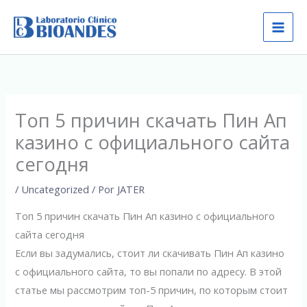
Ir
al
contenido
Топ 5 причин скачать Пин Ап
казино с официального сайта
сегодня
/
Uncategorized
/ Por
JATER
Топ 5 причин скачать Пин Ап казино с официального
сайта сегодня
Если вы задумались, стоит ли скачивать Пин Ап казино
с официального сайта, то вы попали по адресу. В этой
статье мы рассмотрим топ-5 причин, по которым стоит