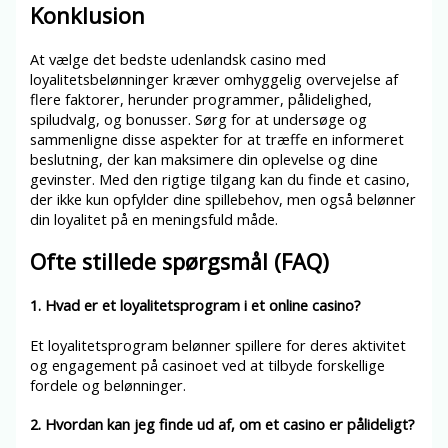
Konklusion
At vælge det bedste udenlandsk casino med
loyalitetsbelønninger kræver omhyggelig overvejelse af
flere faktorer, herunder programmer, pålidelighed,
spiludvalg, og bonusser. Sørg for at undersøge og
sammenligne disse aspekter for at træffe en informeret
beslutning, der kan maksimere din oplevelse og dine
gevinster. Med den rigtige tilgang kan du finde et casino,
der ikke kun opfylder dine spillebehov, men også belønner
din loyalitet på en meningsfuld måde.
Ofte stillede spørgsmål (FAQ)
1. Hvad er et loyalitetsprogram i et online casino?
Et loyalitetsprogram belønner spillere for deres aktivitet
og engagement på casinoet ved at tilbyde forskellige
fordele og belønninger.
2. Hvordan kan jeg finde ud af, om et casino er pålideligt?