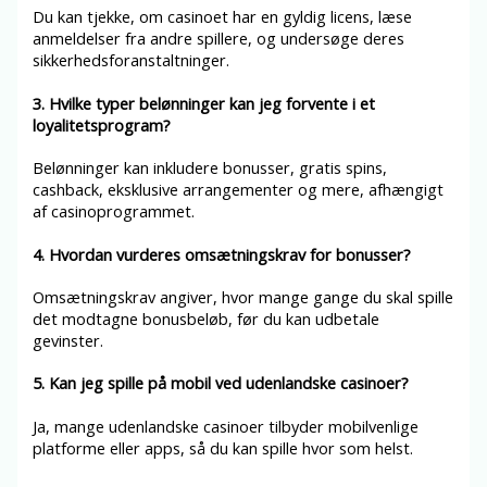
Du kan tjekke, om casinoet har en gyldig licens, læse
anmeldelser fra andre spillere, og undersøge deres
sikkerhedsforanstaltninger.
3. Hvilke typer belønninger kan jeg forvente i et
loyalitetsprogram?
Belønninger kan inkludere bonusser, gratis spins,
cashback, eksklusive arrangementer og mere, afhængigt
af casinoprogrammet.
4. Hvordan vurderes omsætningskrav for bonusser?
Omsætningskrav angiver, hvor mange gange du skal spille
det modtagne bonusbeløb, før du kan udbetale
gevinster.
5. Kan jeg spille på mobil ved udenlandske casinoer?
Ja, mange udenlandske casinoer tilbyder mobilvenlige
platforme eller apps, så du kan spille hvor som helst.