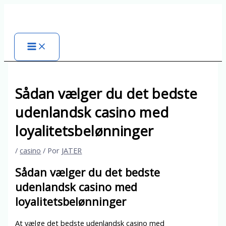
Ir
al
contenido
Sådan vælger du det bedste
udenlandsk casino med
loyalitetsbelønninger
/
casino
/ Por
JATER
Sådan vælger du det bedste
udenlandsk casino med
loyalitetsbelønninger
At vælge det bedste udenlandsk casino med