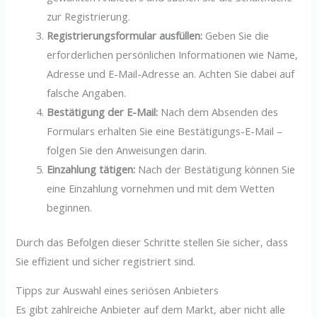
zur Registrierung.
Registrierungsformular ausfüllen:
Geben Sie die
erforderlichen persönlichen Informationen wie Name,
Adresse und E-Mail-Adresse an. Achten Sie dabei auf
falsche Angaben.
Bestätigung der E-Mail:
Nach dem Absenden des
Formulars erhalten Sie eine Bestätigungs-E-Mail –
folgen Sie den Anweisungen darin.
Einzahlung tätigen:
Nach der Bestätigung können Sie
eine Einzahlung vornehmen und mit dem Wetten
beginnen.
Durch das Befolgen dieser Schritte stellen Sie sicher, dass
Sie effizient und sicher registriert sind.
Tipps zur Auswahl eines seriösen Anbieters
Es gibt zahlreiche Anbieter auf dem Markt, aber nicht alle