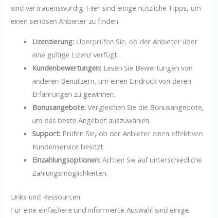
sind vertrauenswürdig. Hier sind einige nützliche Tipps, um
einen seriösen Anbieter zu finden:
Lizenzierung:
Überprüfen Sie, ob der Anbieter über
eine gültige Lizenz verfügt.
Kundenbewertungen:
Lesen Sie Bewertungen von
anderen Benutzern, um einen Eindruck von deren
Erfahrungen zu gewinnen.
Bonusangebote:
Vergleichen Sie die Bonusangebote,
um das beste Angebot auszuwählen.
Support:
Prüfen Sie, ob der Anbieter einen effektiven
Kundenservice besitzt.
Einzahlungsoptionen:
Achten Sie auf unterschiedliche
Zahlungsmöglichkeiten.
Links und Ressourcen
Für eine einfachere und informierte Auswahl sind einige