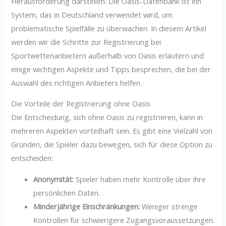
Herausforderung darstellen. Die Oasis-Datenbank ist ein
System, das in Deutschland verwendet wird, um
problematische Spielfälle zu überwachen. In diesem Artikel
werden wir die Schritte zur Registrierung bei
Sportwettenanbietern außerhalb von Oasis erläutern und
einige wichtigen Aspekte und Tipps besprechen, die bei der
Auswahl des richtigen Anbieters helfen.
Die Vorteile der Registrierung ohne Oasis
Die Entscheidung, sich ohne Oasis zu registrieren, kann in
mehreren Aspekten vorteilhaft sein. Es gibt eine Vielzahl von
Gründen, die Spieler dazu bewegen, sich für diese Option zu
entscheiden:
Anonymität:
Spieler haben mehr Kontrolle über ihre
persönlichen Daten.
Minderjährige Einschränkungen:
Weniger strenge
Kontrollen für schwierigere Zugangsvoraussetzungen.