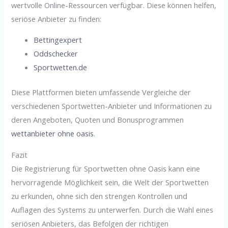
wertvolle Online-Ressourcen verfügbar. Diese können helfen,
seriöse Anbieter zu finden:
Bettingexpert
Oddschecker
Sportwetten.de
Diese Plattformen bieten umfassende Vergleiche der
verschiedenen Sportwetten-Anbieter und Informationen zu
deren Angeboten, Quoten und Bonusprogrammen
wettanbieter ohne oasis
.
Fazit
Die Registrierung für Sportwetten ohne Oasis kann eine
hervorragende Möglichkeit sein, die Welt der Sportwetten
zu erkunden, ohne sich den strengen Kontrollen und
Auflagen des Systems zu unterwerfen. Durch die Wahl eines
seriösen Anbieters, das Befolgen der richtigen