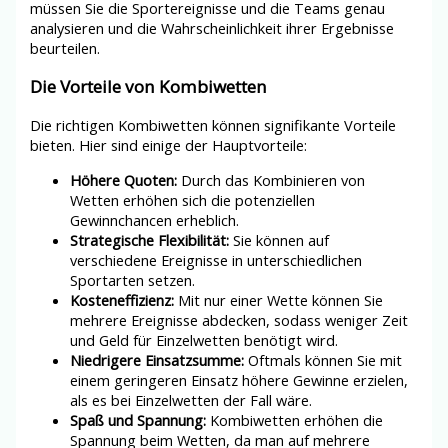
müssen Sie die Sportereignisse und die Teams genau
analysieren und die Wahrscheinlichkeit ihrer Ergebnisse
beurteilen.
Die Vorteile von Kombiwetten
Die richtigen Kombiwetten können signifikante Vorteile
bieten. Hier sind einige der Hauptvorteile:
Höhere Quoten:
Durch das Kombinieren von
Wetten erhöhen sich die potenziellen
Gewinnchancen erheblich.
Strategische Flexibilität:
Sie können auf
verschiedene Ereignisse in unterschiedlichen
Sportarten setzen.
Kosteneffizienz:
Mit nur einer Wette können Sie
mehrere Ereignisse abdecken, sodass weniger Zeit
und Geld für Einzelwetten benötigt wird.
Niedrigere Einsatzsumme:
Oftmals können Sie mit
einem geringeren Einsatz höhere Gewinne erzielen,
als es bei Einzelwetten der Fall wäre.
Spaß und Spannung:
Kombiwetten erhöhen die
Spannung beim Wetten, da man auf mehrere