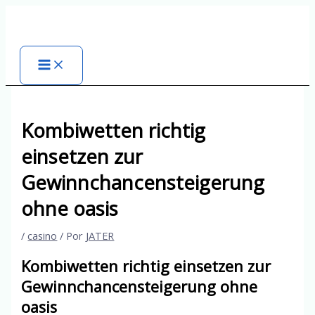
Ir
al
contenido
Kombiwetten richtig
einsetzen zur
Gewinnchancensteigerung
ohne oasis
/
casino
/ Por
JATER
Kombiwetten richtig einsetzen zur
Gewinnchancensteigerung ohne
oasis