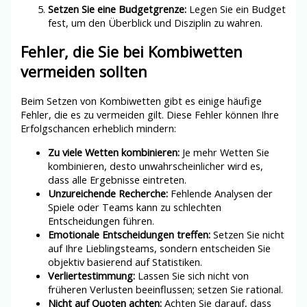
Setzen Sie eine Budgetgrenze:
Legen Sie ein Budget
fest, um den Überblick und Disziplin zu wahren.
Fehler, die Sie bei Kombiwetten
vermeiden sollten
Beim Setzen von Kombiwetten gibt es einige häufige
Fehler, die es zu vermeiden gilt. Diese Fehler können Ihre
Erfolgschancen erheblich mindern:
Zu viele Wetten kombinieren:
Je mehr Wetten Sie
kombinieren, desto unwahrscheinlicher wird es,
dass alle Ergebnisse eintreten.
Unzureichende Recherche:
Fehlende Analysen der
Spiele oder Teams kann zu schlechten
Entscheidungen führen.
Emotionale Entscheidungen treffen:
Setzen Sie nicht
auf Ihre Lieblingsteams, sondern entscheiden Sie
objektiv basierend auf Statistiken.
Verliertestimmung:
Lassen Sie sich nicht von
früheren Verlusten beeinflussen; setzen Sie rational.
Nicht auf Quoten achten:
Achten Sie darauf, dass