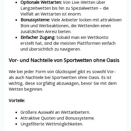
Optionale Wettarten:
Von Live-Wetten über
Langzeitwetten bis hin zu Spezialwetten – die
Vielfalt an Wettarten ist enorm.
Bonussysteme:
Viele Anbieter locken mit attraktiven
Boni und Werbeaktionen, die Wettenden einen
zusätzlichen Anreiz bieten.
Einfacher Zugang:
Sobald man ein Wettkonto
erstellt hat, sind die meisten Plattformen einfach
und übersichtlich zu navigieren.
Vor- und Nachteile von Sportwetten ohne Oasis
Wie bei jeder Form von Glücksspiel gibt es sowohl Vor-
als auch Nachteile bei Sportwetten ohne Oasis. Es ist
wichtig, diese sorgfältig abzuwägen, bevor Sie mit dem
Wetten beginnen.
Vorteile:
Größere Auswahl an Wettanbietern.
Attraktive Quoten und Bonussysteme.
Ungefilterte Wettmöglichkeiten.