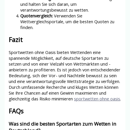
und halten Sie sich daran, um
verantwortungsbewusst zu wetten.
Quotenvergleich:
Verwenden Sie
Wettvergleichsportale, um die besten Quoten zu
finden.
Fazit
Sportwetten ohne Oasis bieten Wettenden eine
spannende Möglichkeit, auf deutsche Sportarten zu
setzen und von einer Vielzahl von Wettmärkten und -
anbietern zu profitieren. Es ist jedoch von entscheidender
Bedeutung, sich der Vor- und Nachteile bewusst zu sein
und eine verantwortungsvolle Wettstrategie zu verfolgen.
Durch umfassende Recherche und kluges Wetten können
Sie Ihre Chancen auf einen Gewinn maximieren und
gleichzeitig das Risiko minimieren
sportwetten ohne oasis
.
FAQs
Was sind die besten Sportarten zum Wetten in