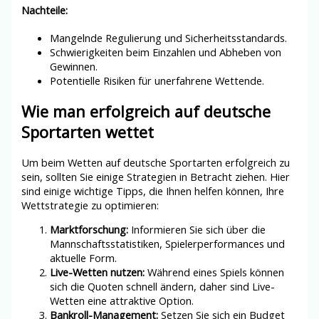
Nachteile:
Mangelnde Regulierung und Sicherheitsstandards.
Schwierigkeiten beim Einzahlen und Abheben von
Gewinnen.
Potentielle Risiken für unerfahrene Wettende.
Wie man erfolgreich auf deutsche
Sportarten wettet
Um beim Wetten auf deutsche Sportarten erfolgreich zu
sein, sollten Sie einige Strategien in Betracht ziehen. Hier
sind einige wichtige Tipps, die Ihnen helfen können, Ihre
Wettstrategie zu optimieren:
Marktforschung:
Informieren Sie sich über die
Mannschaftsstatistiken, Spielerperformances und
aktuelle Form.
Live-Wetten nutzen:
Während eines Spiels können
sich die Quoten schnell ändern, daher sind Live-
Wetten eine attraktive Option.
Bankroll-Management:
Setzen Sie sich ein Budget