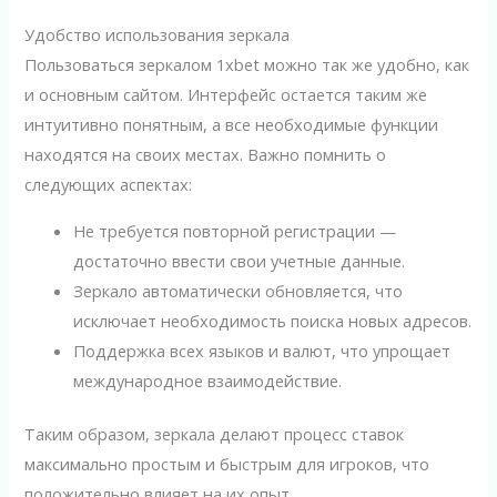
Удобство использования зеркала
Пользоваться зеркалом 1xbet можно так же удобно, как
и основным сайтом. Интерфейс остается таким же
интуитивно понятным, а все необходимые функции
находятся на своих местах. Важно помнить о
следующих аспектах:
Не требуется повторной регистрации —
достаточно ввести свои учетные данные.
Зеркало автоматически обновляется, что
исключает необходимость поиска новых адресов.
Поддержка всех языков и валют, что упрощает
международное взаимодействие.
Таким образом, зеркала делают процесс ставок
максимально простым и быстрым для игроков, что
положительно влияет на их опыт.