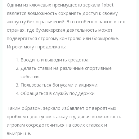
Одним из ключевых преимуществ зеркала 1xbet
является возможность сохранять доступ к своему
аккаунту без ограничений. Это особенно важно в тех
странах, где букмекерская деятельность может
подвергаться строгому контролю или блокировке.
Игроки могут продолжать:
Вводить и выводить средства.
Делать ставки на различные спортивные
события.
Пользоваться бонусами и акциями.
Обращаться в службу поддержки.
Таким образом, зеркало избавляет от вероятных
проблем с доступом к аккаунту, давая возможность
игрокам сосредоточиться на своих ставках и
выигрыше.