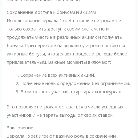
Сохранение доступа к бонусам и акциям
Использование зеркала 1xbet позволяет игрокам не
только сохранить доступ к своим счетам, но и
продолжать участие в различных акциях и получать
бонусы. При переходе на зеркало у игроков остаются
активные бонусы, что делает процесс игры еще более
привлекательным. Важные моменты включают:
Сохранение всех активных акций.
Получение новых предложений без ограничений.
Возможность участия в турнирах и конкурсах.
Это позволяет игрокам оставаться в числе успешных
участников и не терять выгоды от своих ставок.
Заключение
Зеркала 1xbet играют важную роль в сохранении