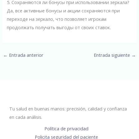
5. Сохраняются ли бонусы при использовании зеркала?
Да, все активные бонусы и акции сохраняются при
переходе на зеркало, что позволяет игрокам
продолжать получать выгоды от своих ставок.
←
Entrada anterior
Entrada siguiente
→
Tu salud en buenas manos: precisión, calidad y confianza
en cada análisis.
Política de privacidad
Policita seguridad del paciente