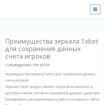
Ir
al
contenido
Преимущества зеркала 1xbet
для сохранения данных
счета игроков
/
Uncategorized
/ Por
JATER
Преимущества зеркала 1xbet для сохранения данных
счета игроков
Зеркала 1xbet предоставляют игрокам возможность
доступа к своим счетам и сохранения данных, даже при
блокировках или изменениях в работе основного сайта.