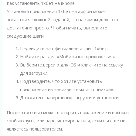
Как установить 1хбет на iPhone
Установка приложения 1хбет на айфон может
показаться сложной задачей, но на самом деле это
достаточно просто. Чтобы начать, выполните
следующие шаги:
Перейдите на официальный сайт 1хбет.
Найдите раздел «Мобильные приложения».
Выберите версию для iOS и кликните на ссылку
для загрузки.
Подтвердите, что хотите установить
приложение из «неизвестных источников».
Дождитесь завершения загрузки и установки.
После этого вы сможете открыть приложение и войти в
свой аккаунт, или зарегистрироваться, если вы еще не
являетесь пользователем.