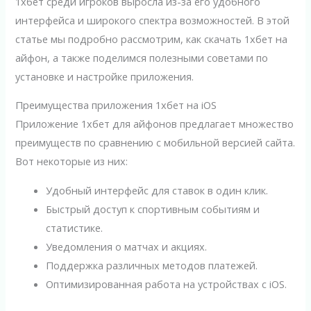
1хбет среди игроков выросла из-за его удобного
интерфейса и широкого спектра возможностей. В этой
статье мы подробно рассмотрим, как скачать 1хбет на
айфон, а также поделимся полезными советами по
установке и настройке приложения.
Преимущества приложения 1хбет на iOS
Приложение 1хбет для айфонов предлагает множество
преимуществ по сравнению с мобильной версией сайта.
Вот некоторые из них:
Удобный интерфейс для ставок в один клик.
Быстрый доступ к спортивным событиям и
статистике.
Уведомления о матчах и акциях.
Поддержка различных методов платежей.
Оптимизированная работа на устройствах с iOS.