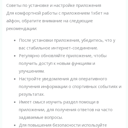
Советы по установке и настройке приложения
Для комфортной работы с приложением 1хбет на
айфон, обратите внимание на следующие
рекомендации:
После установки приложения, убедитесь, что у
вас стабильное интернет-соединение.
Регулярно обновляйте приложение, чтобы
получить доступ к новым функциям и
улучшениям.
Настройте уведомления для оперативного
получения информации о спортивных событиях и
результатах.
Имеет смысл изучить раздел помощи в
приложении, для получения ответов на часто
задаваемые вопросы.
Для повышения безопасности используйте