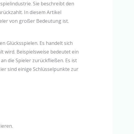
pielindustrie. Sie beschreibt den
rückzahlt. In diesem Artikel
eler von großer Bedeutung ist.
en Glücksspielen. Es handelt sich
t wird. Beispielsweise bedeutet ein
 die Spieler zurückfließen. Es ist
ier sind einige Schlüsselpunkte zur
ieren.