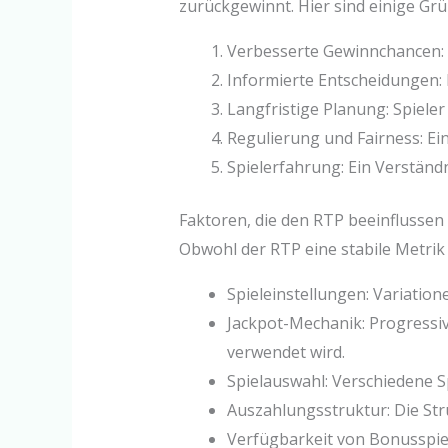
zurückgewinnt. Hier sind einige Grü
Verbesserte Gewinnchancen: 
Informierte Entscheidungen: 
Langfristige Planung: Spiele
Regulierung und Fairness: Ein
Spielerfahrung: Ein Verständ
Faktoren, die den RTP beeinflussen
Obwohl der RTP eine stabile Metrik 
Spieleinstellungen: Variatio
Jackpot-Mechanik: Progressiv
verwendet wird.
Spielauswahl: Verschiedene Sp
Auszahlungsstruktur: Die S
Verfügbarkeit von Bonusspie