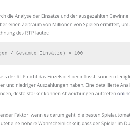
ch die Analyse der Einsätze und der ausgezahlten Gewinne
über einen Zeitraum von Millionen von Spielen ermittelt, um 
chnung des RTP lautet:
gen / Gesamte Einsätze) × 100
dass der RTP nicht das Einzelspiel beeinflusst, sondern ledig
er und niedriger Auszahlungen haben. Eine detaillierte Anal
Runden, desto stärker können Abweichungen auftreten
onlin
idender Faktor, wenn es darum geht, die besten Spielautoma
tet eine höhere Wahrscheinlichkeit, dass der Spieler im D