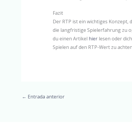
Fazit
Der RTP ist ein wichtiges Konzept, d
die langfristige Spielerfahrung zu
du einen Artikel
hier
lesen oder dich
Spielen auf den RTP-Wert zu achte
←
Entrada anterior