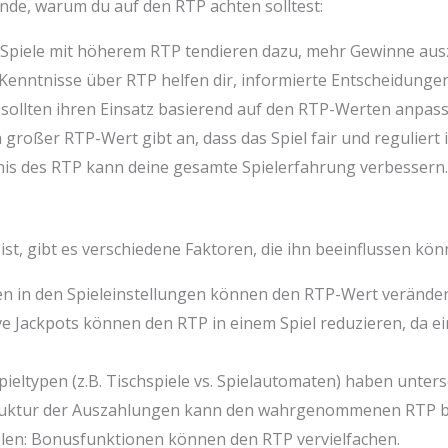
nde, warum du auf den RTP achten solltest:
Spiele mit höherem RTP tendieren dazu, mehr Gewinne aus
Kenntnisse über RTP helfen dir, informierte Entscheidungen 
r sollten ihren Einsatz basierend auf den RTP-Werten anpass
 großer RTP-Wert gibt an, dass das Spiel fair und reguliert i
nis des RTP kann deine gesamte Spielerfahrung verbessern.
ist, gibt es verschiedene Faktoren, die ihn beeinflussen k
nen in den Spieleinstellungen können den RTP-Wert veränder
e Jackpots können den RTP in einem Spiel reduzieren, da ein
ieltypen (z.B. Tischspiele vs. Spielautomaten) haben unters
truktur der Auszahlungen kann den wahrgenommenen RTP be
len: Bonusfunktionen können den RTP vervielfachen.