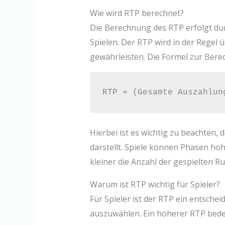
Wie wird RTP berechnet?
Die Berechnung des RTP erfolgt dur
Spielen. Der RTP wird in der Regel 
gewährleisten. Die Formel zur Bere
RTP = (Gesamte Auszahlun
Hierbei ist es wichtig zu beachten, 
darstellt. Spiele können Phasen hoh
kleiner die Anzahl der gespielten 
Warum ist RTP wichtig für Spieler?
Für Spieler ist der RTP ein entsche
auszuwählen. Ein höherer RTP bedeu