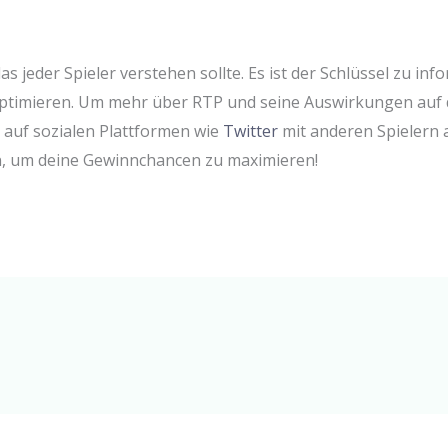
as jeder Spieler verstehen sollte. Es ist der Schlüssel zu in
 optimieren. Um mehr über RTP und seine Auswirkungen auf d
 auf sozialen Plattformen wie
Twitter
mit anderen Spielern 
n, um deine Gewinnchancen zu maximieren!