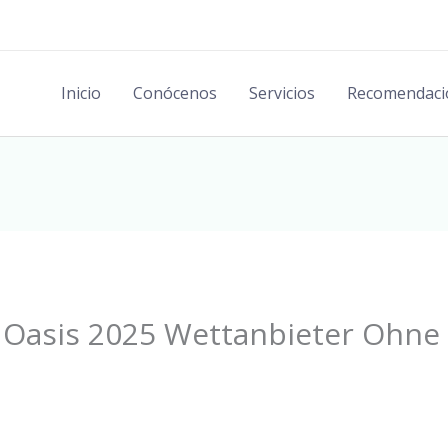
Inicio
Conócenos
Servicios
Recomendaci
Oasis 2025 Wettanbieter Ohne 