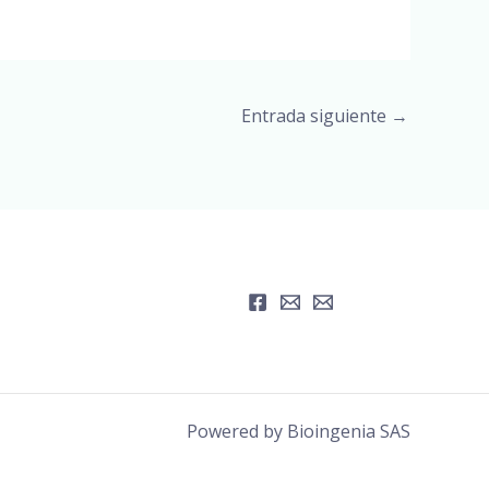
Entrada siguiente
→
Powered by Bioingenia SAS