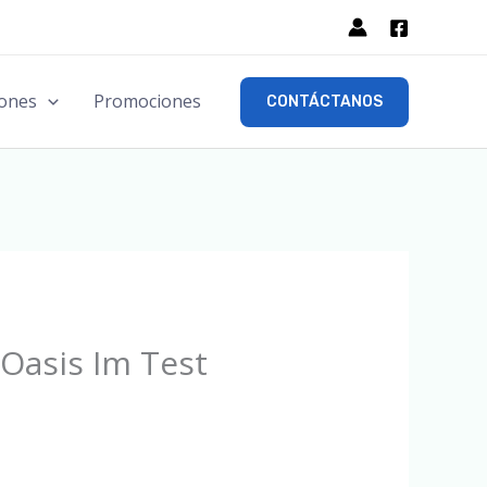
ones
Promociones
CONTÁCTANOS
Oasis Im Test