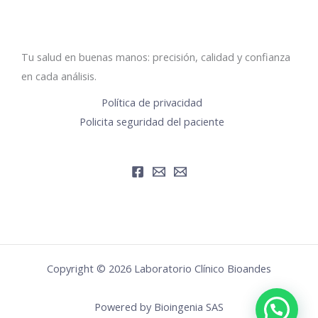
Tu salud en buenas manos: precisión, calidad y confianza
en cada análisis.
Política de privacidad
Policita seguridad del paciente
Copyright © 2026 Laboratorio Clínico Bioandes
Powered by Bioingenia SAS