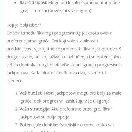
Različiti tipovi:
Mogu biti lokalni (samo unutar jedne
igre) ili mrežni (povezani s više igara).
Koji je bolji izbor?
Odabir između fiksnog i progresivnog jackpota ovisi o
preferencijama igrača. Oni koji vole stabilnost i
predvidljivost vjerojatno će preferirati fiksne jackpotove. S
druge strane, oni koji uživaju u uzbuđenju i su potencijalno
velikih dobitaka mogli bi biti više skloni igranju progresivnih
jackpotova. Kada birate između ova dva, razmotrite
sljedeće:
Vaš budžet:
Fiksni jackpotovi mogu biti bolji za male
igrače, dok progresivni zaslužuju više ulaganja.
Vaša strategija:
Ako preferirate brze igre, fiksni
jackpotovi su bolja opcija.
Potencijale dobitke:
Razmislite o tome koliko vas