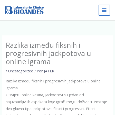
Ir
al
contenido
Razlika između fiksnih i
progresivnih jackpotova u
online igrama
/
Uncategorized
/ Por
JATER
Razlika između fiksnih i progresivnih jackpotova u online
igrama
U svijetu online kasina, jackpotovi su jedan od
najuzbudljivijih aspekata koje igrači mogu doživjeti. Postoje
dva glavna tipa jackpotova: fiksni i progresivni. Fiksni