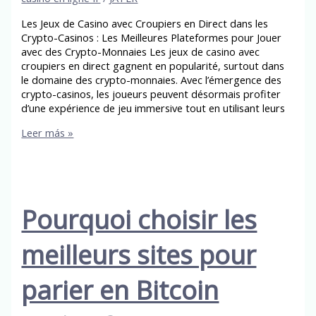
Les Jeux de Casino avec Croupiers en Direct dans les
Crypto-Casinos : Les Meilleures Plateformes pour Jouer
avec des Crypto-Monnaies Les jeux de casino avec
croupiers en direct gagnent en popularité, surtout dans
le domaine des crypto-monnaies. Avec l’émergence des
crypto-casinos, les joueurs peuvent désormais profiter
d’une expérience de jeu immersive tout en utilisant leurs
Les
Leer más »
Jeux
de
Casino
avec
Croupiers
Pourquoi choisir les
en
Direct
meilleurs sites pour
dans
les
Crypto-
parier en Bitcoin
Casinos
:
Les