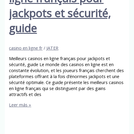
?
jackpots et sécurité,
guide
casino en ligne fr
/
JATER
Meilleurs casinos en ligne français pour jackpots et
sécurité, guide Le monde des casinos en ligne est en
constante évolution, et les joueurs français cherchent des
plateformes offrant à la fois d’énormes jackpots et une
sécurité optimale. Ce guide présente les meilleurs casinos
en ligne français qui se distinguent par des gains
attractifs et des
Meilleurs
Leer más »
casinos
en
ligne
français