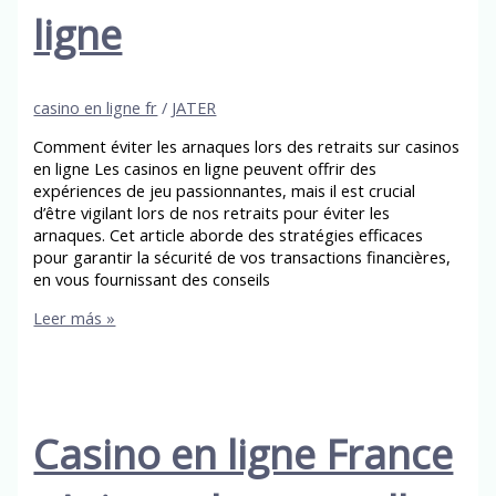
ligne
casino en ligne fr
/
JATER
Comment éviter les arnaques lors des retraits sur casinos
en ligne Les casinos en ligne peuvent offrir des
expériences de jeu passionnantes, mais il est crucial
d’être vigilant lors de nos retraits pour éviter les
arnaques. Cet article aborde des stratégies efficaces
pour garantir la sécurité de vos transactions financières,
en vous fournissant des conseils
Comment
Leer más »
éviter
les
arnaques
lors
des
Casino en ligne France
retraits
sur
casinos