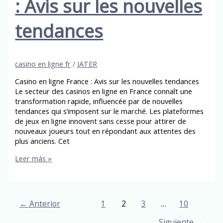
: Avis sur les nouvelles
en
ligne
tendances
casino en ligne fr
/
JATER
Casino en ligne France : Avis sur les nouvelles tendances
Le secteur des casinos en ligne en France connaît une
transformation rapide, influencée par de nouvelles
tendances qui s’imposent sur le marché. Les plateformes
de jeux en ligne innovent sans cesse pour attirer de
nouveaux joueurs tout en répondant aux attentes des
plus anciens. Cet
Casino
Leer más »
en
ligne
France
:
←
Anterior
1
2
3
…
10
Avis
sur
Siguiente
→