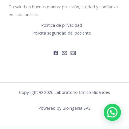
Tu salud en buenas manos: precisión, calidad y confianza
en cada análisis.
Política de privacidad
Policita seguridad del paciente
Copyright © 2026 Laboratorio Clínico Bioandes
Powered by Bioingenia SAS