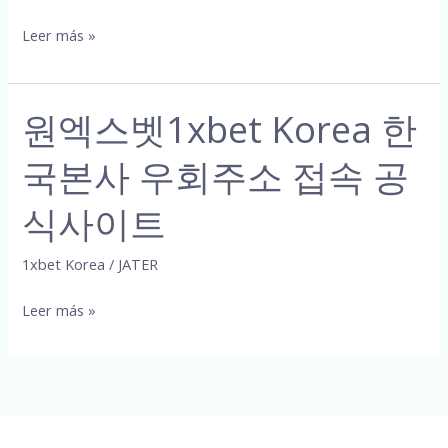
사
용
1xbet
Leer más »
법
한
거
국
짓
원엑스벳1xbet Korea 한
우
정
회
국본사 우회주소 접속 공
보
주
주
소
식사이트
의
안
내:
1xbet Korea
/
JATER
최
신
원
Leer más »
본
엑
사
스
인
벳
증
1xbet
정
Korea