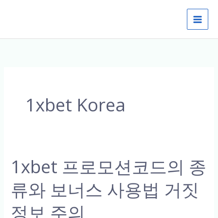
Ir
al
contenido
1xbet Korea
1xbet 프로모션코드의 종
류와 보너스 사용법 거짓
정보 주의 ️