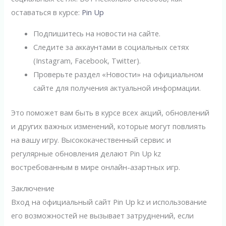
оставаться в курсе:
Pin Up
Подпишитесь на новости на сайте.
Следите за аккаунтами в социальных сетях
(Instagram, Facebook, Twitter).
Проверьте раздел «Новости» на официальном
сайте для получения актуальной информации.
Это поможет вам быть в курсе всех акций, обновлений
и других важных изменений, которые могут повлиять
на вашу игру. Высококачественный сервис и
регулярные обновления делают Pin Up kz
востребованным в мире онлайн-азартных игр.
Заключение
Вход на официальный сайт Pin Up kz и использование
его возможностей не вызывает затруднений, если