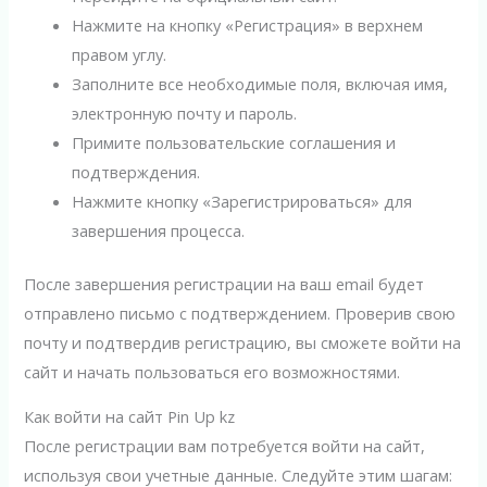
Нажмите на кнопку «Регистрация» в верхнем
правом углу.
Заполните все необходимые поля, включая имя,
электронную почту и пароль.
Примите пользовательские соглашения и
подтверждения.
Нажмите кнопку «Зарегистрироваться» для
завершения процесса.
После завершения регистрации на ваш email будет
отправлено письмо с подтверждением. Проверив свою
почту и подтвердив регистрацию, вы сможете войти на
сайт и начать пользоваться его возможностями.
Как войти на сайт Pin Up kz
После регистрации вам потребуется войти на сайт,
используя свои учетные данные. Следуйте этим шагам: