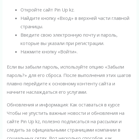
Откройте сайт Pin Up kz.
Найдите кнопку «Вход» в верхней части главной
страницы.
Введите свою электронную почту и пароль,
которые вы указали при регистрации.
Нажмите кнопку «Войти».
Если вы забыли пароль, используйте опцию «Забыли
пароль?» для его сброса. После выполнения этих шагов
плавно перейдите к основному контенту сайта и
начните наслаждаться его услугами.
Обновления и информация: Как оставаться в курсе
Чтобы не упустить важные новости и обновления на
сайте Pin Up kz, полезно подписаться на рассылки и
следить за официальными страницами компании в
социальных сетях. Вот несколько способов, как