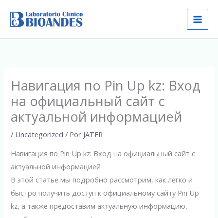
Ir
al
contenido
Навигация по Pin Up kz: Вход
на официальный сайт с
актуальной информацией
/
Uncategorized
/ Por
JATER
Навигация по Pin Up kz: Вход на официальный сайт с
актуальной информацией
В этой статье мы подробно рассмотрим, как легко и
быстро получить доступ к официальному сайту Pin Up
kz, а также предоставим актуальную информацию,