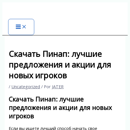
Ir
al
contenido
Скачать Пинап: лучшие
предложения и акции для
новых игроков
/
Uncategorized
/ Por
JATER
Скачать Пинап: лучшие
предложения и акции для новых
игроков
Если вы ищете лучший способ начать свое