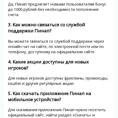
Да, Пинап предлагает новыми пользователям бонус
до 1000 рублей без необходимости пополнения
счета.
3. Как можно связаться со службой
поддержки Пинап?
Вы можете связаться со службой поддержки через
онлайн-чат на сайте, по электронной почте или по
телефону, доступному на официальном сайте.
4. Какие акции доступны для новых
игроков?
Для новых игроков доступны фриспины, промокоды,
кэшбэк и другие регулярные акции.
5. Как скачать приложение Пинап на
мобильное устройство?
Для скачивания приложения Пинап нужно посетить
официальный сайт, найти раздел «Скачать» и