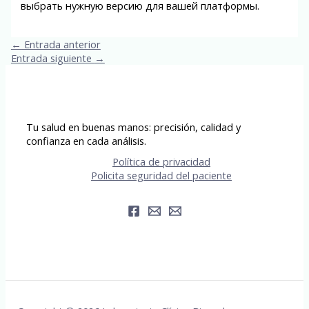
выбрать нужную версию для вашей платформы.
←
Entrada anterior
Entrada siguiente
→
Tu salud en buenas manos: precisión, calidad y
confianza en cada análisis.
Política de privacidad
Policita seguridad del paciente