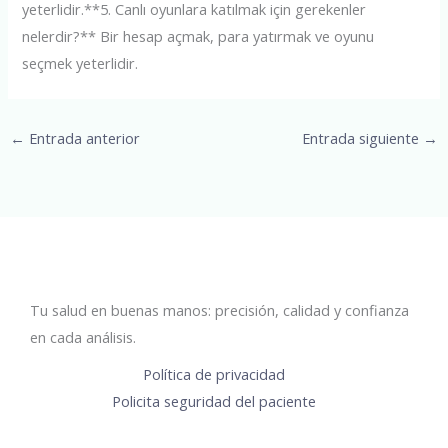
yeterlidir.**5. Canlı oyunlara katılmak için gerekenler
nelerdir?** Bir hesap açmak, para yatırmak ve oyunu
seçmek yeterlidir.
←
Entrada anterior
Entrada siguiente
→
Tu salud en buenas manos: precisión, calidad y confianza
en cada análisis.
Política de privacidad
Policita seguridad del paciente