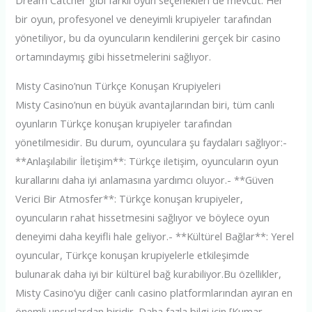
Dream Catcher gibi farklı oyun seçenekleri de mevcut. Her
bir oyun, profesyonel ve deneyimli krupiyeler tarafından
yönetiliyor, bu da oyuncuların kendilerini gerçek bir casino
ortamındaymış gibi hissetmelerini sağlıyor.
Misty Casino’nun Türkçe Konuşan Krupiyeleri
Misty Casino’nun en büyük avantajlarından biri, tüm canlı
oyunların Türkçe konuşan krupiyeler tarafından
yönetilmesidir. Bu durum, oyunculara şu faydaları sağlıyor:-
**Anlaşılabilir İletişim**: Türkçe iletişim, oyuncuların oyun
kurallarını daha iyi anlamasına yardımcı oluyor.- **Güven
Verici Bir Atmosfer**: Türkçe konuşan krupiyeler,
oyuncuların rahat hissetmesini sağlıyor ve böylece oyun
deneyimi daha keyifli hale geliyor.- **Kültürel Bağlar**: Yerel
oyuncular, Türkçe konuşan krupiyelerle etkileşimde
bulunarak daha iyi bir kültürel bağ kurabiliyor.Bu özellikler,
Misty Casino’yu diğer canlı casino platformlarından ayıran en
önemli unsurlardan biridir. Daha fazla bilgi için [Kumar