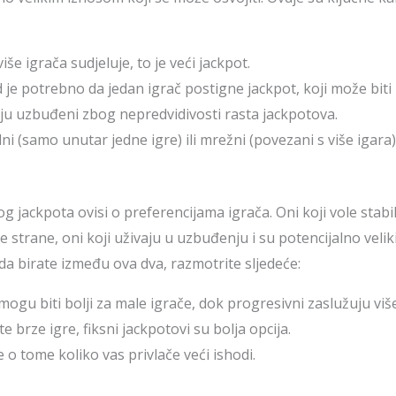
iše igrača sudjeluje, to je veći jackpot.
je potrebno da jedan igrač postigne jackpot, koji može biti 
ju uzbuđeni zbog nepredvidivosti rasta jackpotova.
ni (samo unutar jedne igre) ili mrežni (povezani s više igara)
 jackpota ovisi o preferencijama igrača. Oni koji vole stabiln
e strane, oni koji uživaju u uzbuđenju i su potencijalno veliki
da birate između ova dva, razmotrite sljedeće:
mogu biti bolji za male igrače, dok progresivni zaslužuju viš
e brze igre, fiksni jackpotovi su bolja opcija.
 o tome koliko vas privlače veći ishodi.