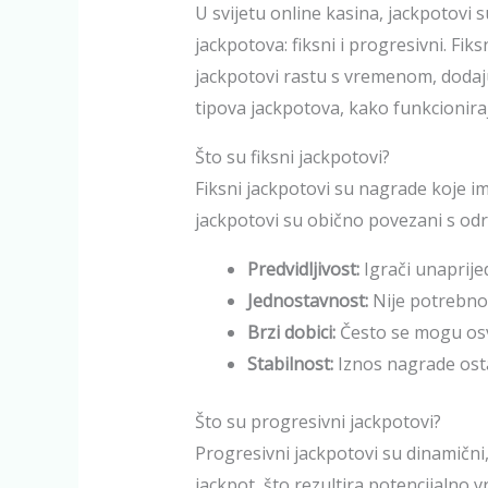
U svijetu online kasina, jackpotovi 
jackpotova: fiksni i progresivni. Fi
jackpotovi rastu s vremenom, dodaj
tipova jackpotova, kako funkcioniraju,
Što su fiksni jackpotovi?
Fiksni jackpotovi su nagrade koje ima
jackpotovi su obično povezani s odre
Predvidljivost:
Igrači unaprije
Jednostavnost:
Nije potrebno 
Brzi dobici:
Često se mogu osv
Stabilnost:
Iznos nagrade ost
Što su progresivni jackpotovi?
Progresivni jackpotovi su dinamični
jackpot, što rezultira potencijalno 