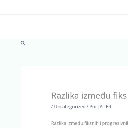
Ir
al
contenido
Buscar
Razlika između fiks
/
Uncategorized
/ Por
JATER
Razlika između fiksnih i progresivn