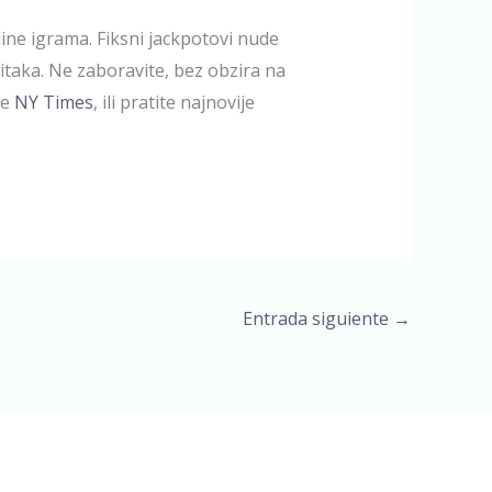
ine igrama. Fiksni jackpotovi nude
itaka. Ne zaboravite, bez obzira na
te
NY Times
, ili pratite najnovije
Entrada siguiente
→