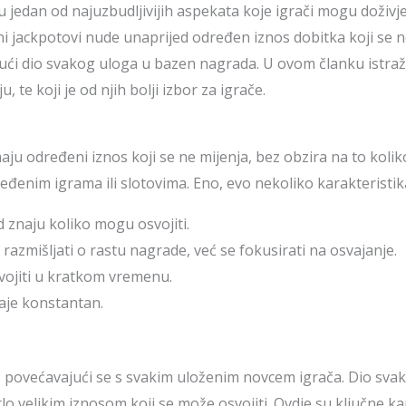
su jedan od najuzbudljivijih aspekata koje igrači mogu doživje
ksni jackpotovi nude unaprijed određen iznos dobitka koji se 
ući dio svakog uloga u bazen nagrada. U ovom članku istraž
 te koji je od njih bolji izbor za igrače.
ju određeni iznos koji se ne mijenja, bez obzira na to koliko 
đenim igrama ili slotovima. Eno, evo nekoliko karakteristik
d znaju koliko mogu osvojiti.
razmišljati o rastu nagrade, već se fokusirati na osvajanje.
ojiti u kratkom vremenu.
aje konstantan.
, povećavajući se s svakim uloženim novcem igrača. Dio sva
vrlo velikim iznosom koji se može osvojiti. Ovdje su ključne k