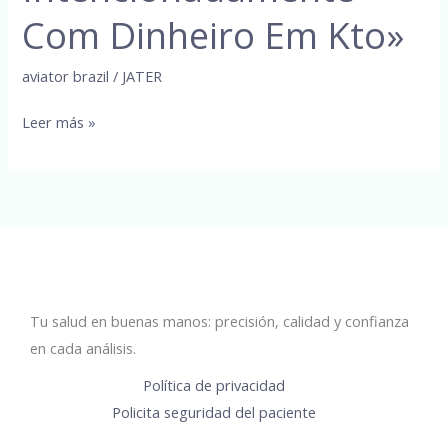
Com Dinheiro Em Kto»
aviator brazil
/
JATER
Aviator
Leer más »
Jogo
Do
Aviãozinho
Online
Intencionadamente
Com
Dinheiro
Tu salud en buenas manos: precisión, calidad y confianza
Em
en cada análisis.
Kto»
Política de privacidad
Policita seguridad del paciente