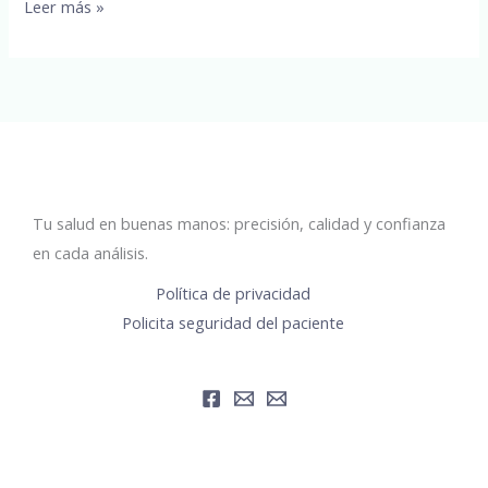
Descarga
Leer más »
Are
Generally
Aplicación
Oficial
Con
Juega
Desde
Tu salud en buenas manos: precisión, calidad y confianza
Alguna
en cada análisis.
Lugar
Política de privacidad
Policita seguridad del paciente