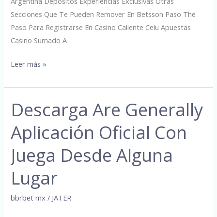
Argentina Depósitos Experiencias Exclusivas Otras
Secciones Que Te Pueden Remover En Betsson Paso The
Paso Para Registrarse En Casino Caliente Celu Apuestas
Casino Sumado A
Apuestas
Leer más »
Deportivas
En
Descarga Are Generally
Línea
Casa
Aplicación Oficial Con
De
Apuestas
Juega Desde Alguna
1xbet
Lugar
bbrbet mx
/
JATER