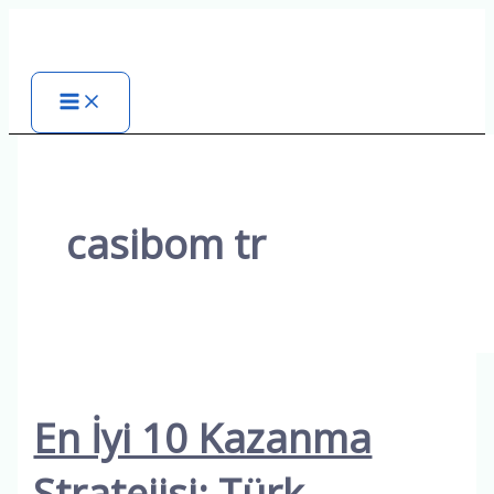
Ir
al
contenido
casibom tr
En İyi 10 Kazanma
Stratejisi: Türk