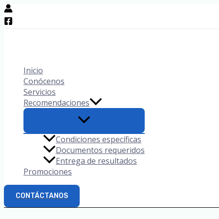
Ir
al
contenido
Inicio
Conócenos
Servicios
Recomendaciones
Condiciones específicas
Documentos requeridos
Entrega de resultados
Promociones
CONTÁCTANOS
Buscar