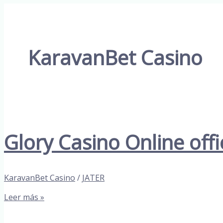
KaravanBet Casino
Glory Casino Online ️of
KaravanBet Casino
/
JATER
Glory
Leer más »
Casino
Online