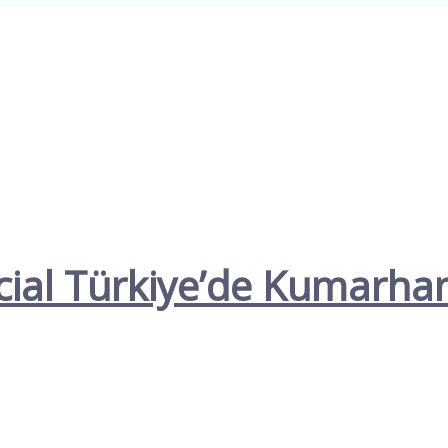
ficial Türkiye’de Kumarh