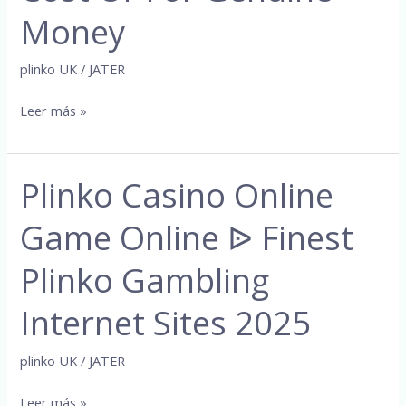
Money
plinko UK
/
JATER
Plinko:
Leer más »
Participate
In
Plinko Casino Online
Online
Plinko
Game Online ᐉ Finest
At
No
Plinko Gambling
Cost
Or
Internet Sites 2025
For
Genuine
plinko UK
/
JATER
Money
Plinko
Leer más »