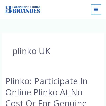
Ir
al
contenido
plinko UK
Plinko: Participate In
Online Plinko At No
Cost Or For Genuine