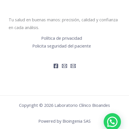
Regard
To
Free
Tu salud en buenas manos: precisión, calidad y confianza
Or
en cada análisis.
With
Política de privacidad
Regard
Policita seguridad del paciente
To
Real
Money»
Copyright © 2026 Laboratorio Clínico Bioandes
Powered by Bioingenia SAS