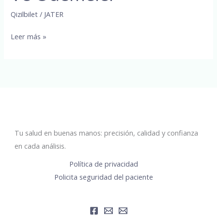
Qizilbilet
/
JATER
«türkiye’nin
Leer más »
Güvenilir
Casino
Sitesi
Bonuslar
Ve
Ödemeler
Tu salud en buenas manos: precisión, calidad y confianza
en cada análisis.
Política de privacidad
Policita seguridad del paciente